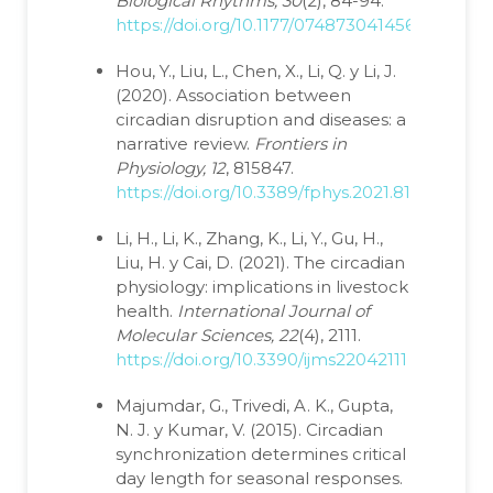
Biological Rhythms, 30
(2), 84-94.
https://doi.org/10.1177/0748730414561638
Hou, Y., Liu, L., Chen, X., Li, Q. y Li, J.
(2020). Association between
circadian disruption and diseases: a
narrative review.
Frontiers in
Physiology, 12
, 815847.
https://doi.org/10.3389/fphys.2021.815847
Li, H., Li, K., Zhang, K., Li, Y., Gu, H.,
Liu, H. y Cai, D. (2021). The circadian
physiology: implications in livestock
health.
International Journal of
Molecular Sciences, 22
(4), 2111.
https://doi.org/10.3390/ijms22042111
Majumdar, G., Trivedi, A. K., Gupta,
N. J. y Kumar, V. (2015). Circadian
synchronization determines critical
day length for seasonal responses.