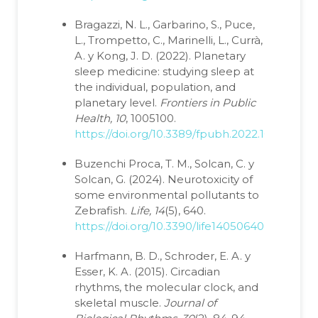
Bragazzi, N. L., Garbarino, S., Puce,
L., Trompetto, C., Marinelli, L., Currà,
A. y Kong, J. D. (2022). Planetary
sleep medicine: studying sleep at
the individual, population, and
planetary level.
Frontiers in Public
Health, 10
, 1005100.
https://doi.org/10.3389/fpubh.2022.1005100
Buzenchi Proca, T. M., Solcan, C. y
Solcan, G. (2024). Neurotoxicity of
some environmental pollutants to
Zebrafish.
Life, 14
(5), 640.
https://doi.org/10.3390/life14050640
Harfmann, B. D., Schroder, E. A. y
Esser, K. A. (2015). Circadian
rhythms, the molecular clock, and
skeletal muscle.
Journal of