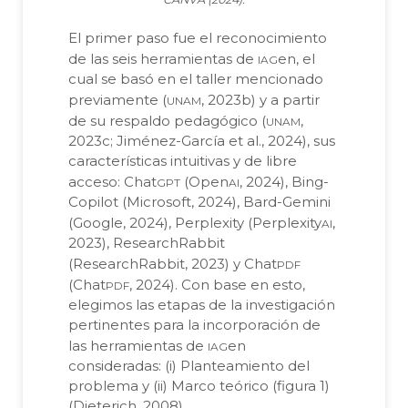
El primer paso fue el reconocimiento
iag
de las seis herramientas de
en, el
cual se basó en el taller mencionado
unam
previamente (
, 2023b) y a partir
unam
de su respaldo pedagógico (
,
2023c; Jiménez-García et al., 2024), sus
características intuitivas y de libre
gpt
ai
acceso: Chat
(Open
, 2024), Bing-
Copilot (Microsoft, 2024), Bard-Gemini
ai
(Google, 2024), Perplexity (Perplexity
,
2023), ResearchRabbit
pdf
(ResearchRabbit, 2023) y Chat
pdf
(Chat
, 2024). Con base en esto,
elegimos las etapas de la investigación
pertinentes para la incorporación de
iag
las herramientas de
en
consideradas: (i) Planteamiento del
problema y (ii) Marco teórico (figura 1)
(Dieterich, 2008).