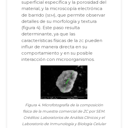
superficial específica y la porosidad del
material, y la microscopía electrónica
sem
de barrido (
), que permite observar
detalles de su morfología y textura
(figura 4). Este paso resulta
determinante, ya que las
zc
características físicas de la
pueden
influir de manera directa en su
comportamiento y en su posible
interacción con microorganismos.
Figura 4. Microfotografía de la composición
física de la muestra comercial de ZC por SEM.
Créditos: Laboratorios de Análisis Clínicos y el
Laboratorio de Inmunología y Biología Celular