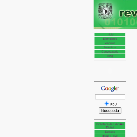
Inicio
Ejemplares
Vinculos
Nosotros
Convocatoria
Blog
RDU
Biblioteca de Edici�n
Digital
Ecoteca
Home HTML