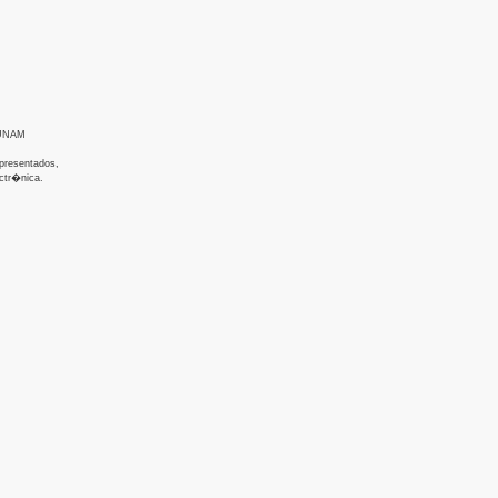
-UNAM
 presentados,
ctr�nica.