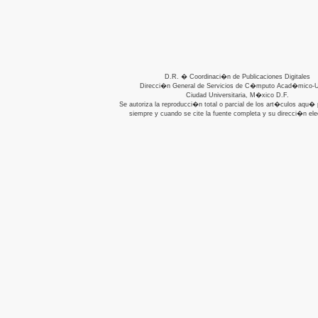
D.R. � Coordinaci�n de Publicaciones Digitales
Direcci�n General de Servicios de C�mputo Acad�mico
Ciudad Universitaria, M�xico D.F.
Se autoriza la reproducci�n total o parcial de los art�culos aqu�
siempre y cuando se cite la fuente completa y su direcci�n ele