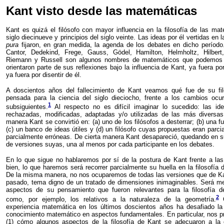
Kant visto desde las matemáticas
Kant es quizá el filósofo con mayor influencia en la filosofía de las ma
siglo diecinueve y principios del siglo veinte. Las ideas por él vertidas en 
pura
fijaron, en gran medida, la agenda de los debates en dicho período
Cantor, Dedekind, Frege, Gauss, Gödel, Hamilton, Helmholtz, Hilbert,
Riemann y Russell son algunos nombres de matemáticos que podemos c
orientaron parte de sus reflexiones bajo la influencia de Kant, ya fuera po
ya fuera por disentir de él.
A doscientos años del fallecimiento de Kant veamos qué fue de su fil
pensada para la ciencia del siglo dieciocho, frente a los cambios ocur
1
subsiguientes.
Al respecto no es difícil imaginar lo sucedido: las id
rechazadas, modificadas, adaptadas y/o utilizadas de las más diversa
manera Kant se convirtió en: (a) uno de los filósofos a desterrar; (b) una f
(c) un banco de ideas útiles y (d) un filósofo cuyas propuestas eran parc
parcialmente erróneas. De cierta manera Kant desapareció, quedando en su
de versiones suyas, una al menos por cada participante en los debates.
En lo que sigue no hablaremos por sí de la postura de Kant frente a l
bien, lo que haremos será recorrer parcialmente su huella en la filosofía
De la misma manera, no nos ocuparemos de todas las versiones que de Ka
pasado, tema digno de un tratado de dimensiones inimaginables. Será me
aspectos de su pensamiento que fueron relevantes para la filosofía d
2
como, por ejemplo, los relativos a la naturaleza de la geometría.
C
experiencia matemática en los últimos doscientos años ha desafiado la 
conocimiento matemático en aspectos fundamentales. En particular, nos 
(1) cómo algunos aspectos de la filosofía de Kant se adecuaron a la 