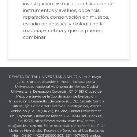
investigación histórica, identificación de
instrumentos y avalúos, docencia,
reparación, conservación en museos,
estudio de acústica y biología de la
madera, etcétera y que se pueden
combinar.
REVISTA DIGITAL UNIVERSITARIA, Vol. 27, Núm. 2 mayo –
julio, es una publicación trimestral editada por la
Universidad Nacional Autónoma de México, Ciudad
Universitaria, Delegación Coyoacán, CP 04510, Ciudad de
México, a través de la Coordinación de Evaluación,
Innovación y Desarrollo Educativos (CEIDE), Circuito Centro
Cultural, s/n, Edificio del Centro de Investigación, Política,
Población y Salud (CIPPS), 1er. Piso, Ciudad Universitaria,
Del. Coyoacán, Ciudad de México. C.P. 04510, Tel. 56226666,
Ext. 82307, https://www.revista.unam.mx/, correo:
rdu@ceide.unam.mx, Editor responsable Ana María del Pilar
Martínez Hernández. Reserva de Derechos al Uso Exclusivo
Núm. 04-2014-102011260500-203, ISSN 1607-6079, ambos