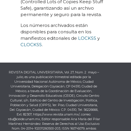
(Controlled Lots of Copies Keep Stuff
Safe), garantizando así un archivo
permanente y seguro para la revista.
Los números archivados están
disponibles para consulta en los
manifiestos editoriales de
LOCKSS
y
CLOCKSS
.
REVISTA DIGITAL UNIVERSITARIA, Vol. 27, Núm. 2 mayo –
julio, es una publicación trimestral editada por la
Universidad Nacional Autónoma de México, Ciudad
Universitaria, Delegación Coyoacán, CP 04510, Ciudad de
México, a través de la Coordinación de Evaluación,
Innovación y Desarrollo Educativos (CEIDE), Circuito Centro
Cultural, s/n, Edificio del Centro de Investigación, Política,
Población y Salud (CIPPS), 1er. Piso, Ciudad Universitaria,
Del. Coyoacán, Ciudad de México. C.P. 04510, Tel. 56226666,
Ext. 82307, https://www.revista.unam.mx/, correo:
rdu@ceide.unam.mx, Editor responsable Ana María del Pilar
Martínez Hernández. Reserva de Derechos al Uso Exclusivo
Núm. 04-2014-102011260500-203, ISSN 1607-6079, ambos