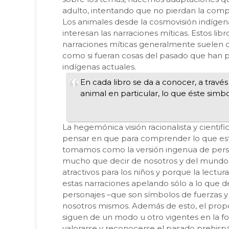
adulto, intentando que no pierdan la complej
Los animales desde la cosmovisión indígen
interesan las narraciones míticas. Estos li
narraciones míticas generalmente suelen di
como si fueran cosas del pasado que han pe
indígenas actuales.
En cada libro se da a conocer, a través
animal en particular, lo que éste simb
La hegemónica visión racionalista y cientif
pensar en que para comprender lo que estos
tomamos como la versión ingenua de person
mucho que decir de nosotros y del mundo 
atractivos para los niños y porque la lectu
estas narraciones apelando sólo a lo que d
personajes –que son símbolos de fuerzas y
nosotros mismos. Además de esto, el propó
siguen de un modo u otro vigentes en la fo
valorarse y reconocerse el pasado prehispán