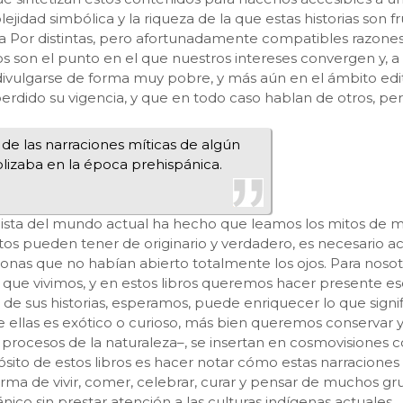
idad simbólica y la riqueza de la que estas historias son fr
a Por distintas, pero afortunadamente compatibles razone
bros son el punto en el que nuestros intereses convergen y, 
vulgarse de forma muy pobre, y más aún en el ámbito editori
rdido su vigencia, y que en todo caso hablan de otros, per
 de las narraciones míticas de algún
olizaba en la época prehispánica.
icista del mundo actual ha hecho que leamos los mitos de man
 pueden tener de originario y verdadero, es necesario actu
as que no habían abierto totalmente los ojos. Para nosotr
que vivimos, y en estos libros queremos hacer presente e
ra de sus historias, esperamos, puede enriquecer lo que sign
e ellas es exótico o curioso, más bien queremos conservar y
 procesos de la naturaleza–, se insertan en cosmovisiones
sito de estos libros es hacer notar cómo estas narraciones
rma de vivir, comer, celebrar, curar y pensar de muchos gr
ico sin prestar atención a las culturas indígenas actuales.