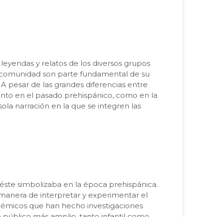
 leyendas y relatos de los diversos grupos
ada comunidad son parte fundamental de su
A pesar de las grandes diferencias entre
nto en el pasado prehispánico, como en la
ola narración en la que se integren las
e éste simbolizaba en la época prehispánica.
a manera de interpretar y experimentar el
cadémicos que han hecho investigaciones
 público más amplio, tanto infantil como