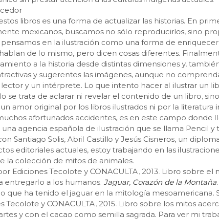
uecedor
 estos libros es una forma de actualizar las historias. En pr
amente mexicanos, buscamos no sólo reproducirlos, sino pro
 pensamos en la ilustración como una forma de enriquecer l
ablan de lo mismo, pero dicen cosas diferentes. Finalmente, 
iento a la historia desde distintas dimensiones y, también,
ractivas y sugerentes las imágenes, aunque no comprenda 
lector y un intérprete. Lo que intento hacer al ilustrar un l
o se trata de aclarar ni revelar el contenido de un libro, si
 un amor original por los libros ilustrados ni por la literatur
muchos afortunados accidentes, es en este campo donde ll
una agencia española de ilustración que se llama Pencil y
con Santiago Solis, Abril Castillo y Jesús Cisneros, un diplom
s editoriales actuales, estoy trabajando en las ilustracione
de la colección de mitos de animales.
 por Ediciones Tecolote y CONACULTA, 2013. Libro sobre e
a entregarlo a los humanos.
Jaguar, Corazón de la Montaña
do que ha tenido el jaguar en la mitología mesoamericana. 
nes Tecolote y CONACULTA, 2015. Libro sobre los mitos ac
s artes y con el cacao como semilla sagrada. Para ver mi tra