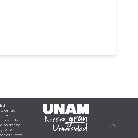
dad
ito Centro
0, Tel.
echos al Uso
ación de este
 y Salud
por los autores