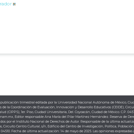
rador
publicación trimestral editada por la Universidad Nacional Autónoma de México, Ciu
s de la Coordinación de Evaluación, Innovación y Desarrollo Educativos (CEIDE), Circu
Salud (CIPPS), 1er. Piso, Ciudad Universitaria, Del. Coyoacán, Ciudad de México. C.P. 0451
.unam.mx, Editor responsable Ana María del Pilar Martínez Hernández. Reserva de Der
os por el Instituto Nacional de Derechos de Autor. Responsable de la última actualiz
ircuito Centro Cultural, s/n, Edificio del Centro de Investigación, Política, Población
P. 04510. Fecha de última actualización: 14 de mayo de 2025. Las opiniones expresadas 