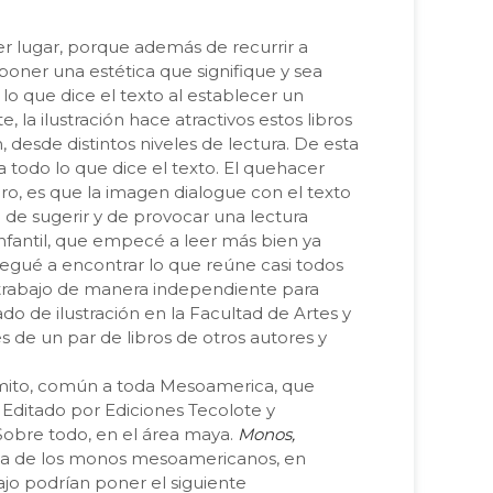
imer lugar, porque además de recurrir a
poner una estética que signifique y sea
o que dice el texto al establecer un
la ilustración hace atractivos estos libros
 desde distintos niveles de lectura. De esta
todo lo que dice el texto. El quehacer
ibro, es que la imagen dialogue con el texto
no de sugerir y de provocar una lectura
a infantil, que empecé a leer más bien ya
egué a encontrar lo que reúne casi todos
 trabajo de manera independiente para
ado de ilustración en la Facultad de Artes y
s de un par de libros de otros autores y
l mito, común a toda Mesoamerica, que
. Editado por Ediciones Tecolote y
Sobre todo, en el área maya.
Monos,
erca de los monos mesoamericanos, en
bajo podrían poner el siguiente