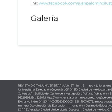
link:
www.facebook.com/juanpalominoilust
Galería
REVISTA DIGITAL UNIVERSITARIA, Vol. 27, Núm. 2 mayo – julio, es una 
Universitaria, Delegación Coyoacán, CP 04510, Ciudad de México, a travé
Cultural, s/n, Edificio del Centro de Investigación, Política, Población y 
56226666, Ext. 82307, https://www.revista.unam.mx/, correo: rdu@ceide
Exclusivo Núm. 04-2014-102011260500-203, ISSN 1607-6079, ambos otorgad
número, Coordinación de Evaluación, Innovación y Desarrollo Educativos, C
(CIPPS), 1er. piso, Ciudad Universitaria, Coyoacán, Ciudad de México. C.