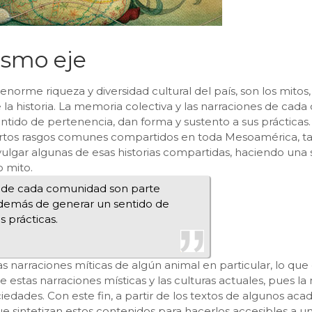
ismo eje
enorme riqueza y diversidad cultural del país, son los mitos,
e la historia. La memoria colectiva y las narraciones de c
tido de pertenencia, dan forma y sustento a sus prácticas. 
iertos rasgos comunes compartidos en toda Mesoamérica, ta
ulgar algunas de esas historias compartidas, haciendo una s
o mito.
s de cada comunidad son parte
además de generar un sentido de
 prácticas.
las narraciones míticas de algún animal en particular, lo qu
 estas narraciones místicas y las culturas actuales, pues l
iedades. Con este fin, a partir de los textos de algunos a
 sintetizan estos contenidos para hacerlos accesibles a un