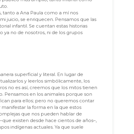
uto.
s, tanto a Ana Paula como a mí nos
a mi juicio, se enriquecen. Pensamos que las
al infantil. Se cuentan estas historias
o ya no de nosotros, ni de los grupos
era superficial y literal. En lugar de
alizarlos y leerlos simbólicamente, los
os no es así, creemos que los mitos tienen
so. Pensamos en los animales porque son
ifican para ellos; pero no queremos contar
 manifestar la forma en la que estos
 complejas que nos pueden hablar de
 –que existen desde hace cientos de años–,
upos indígenas actuales. Ya que suele