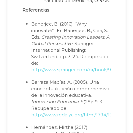
UNAM
Facultad de Medicina,
Referencias
Banerjee, B. (2016). “Why
innovate?”. En Banerjee, B., Ceri, S.
Eds.
Creating Innovation Leaders. A
Global Perspective
. Springer
International Publishing:
Switzerland. pp. 3-24. Recuperado
de:
http://www.springer.com/br/book/978331920
Barraza Macías, A. (2005). Una
conceptualización comprehensiva
de la innovación educativa.
Innovación Educativa,
5(28):19-31.
Recuperado de:
http://www.redalyc.org/html/1794/1794214700
Hernández, Mirtha (2017).