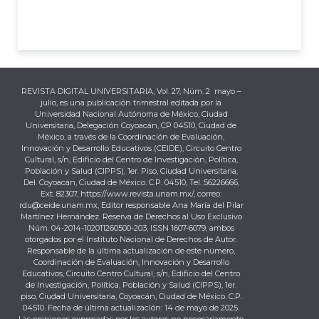
REVISTA DIGITAL UNIVERSITARIA, Vol. 27, Núm. 2 mayo –
julio, es una publicación trimestral editada por la
Universidad Nacional Autónoma de México, Ciudad
Universitaria, Delegación Coyoacán, CP 04510, Ciudad de
México, a través de la Coordinación de Evaluación,
Innovación y Desarrollo Educativos (CEIDE), Circuito Centro
Cultural, s/n, Edificio del Centro de Investigación, Política,
Población y Salud (CIPPS), 1er. Piso, Ciudad Universitaria,
Del. Coyoacán, Ciudad de México. C.P. 04510, Tel. 56226666,
Ext. 82307, https://www.revista.unam.mx/, correo:
rdu@ceide.unam.mx, Editor responsable Ana María del Pilar
Martínez Hernández. Reserva de Derechos al Uso Exclusivo
Núm. 04-2014-102011260500-203, ISSN 1607-6079, ambos
otorgados por el Instituto Nacional de Derechos de Autor.
Responsable de la última actualización de este número,
Coordinación de Evaluación, Innovación y Desarrollo
Educativos, Circuito Centro Cultural, s/n, Edificio del Centro
de Investigación, Política, Población y Salud (CIPPS), 1er.
piso, Ciudad Universitaria, Coyoacán, Ciudad de México. C.P.
04510. Fecha de última actualización: 14 de mayo de 2025.