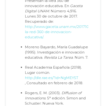
Presentan la Red 360 de
innovación educativa. En
Gaceta
Digital UNAM
. Número 4,916.
Lunes 30 de octubre de 2017.
Recuperado de:
http://www.gaceta.unam.mx/20171030/prese
la-red-360-de-innovacion-
educativa/.
Moreno Bayardo, María Guadalupe
(1995). Investigación e innovación
educativa.
Revista La Tarea
. Núm. 7.
Real Academia Española (2018).
Lugar común.
http://dle.rae.es/?id=NgMEY5T
, Consultado en febrero de 2018.
Rogers, E. M. (2003).
Diffusion of
Innovations
. 5° edición. Simon and
Schuster: Nueva York.