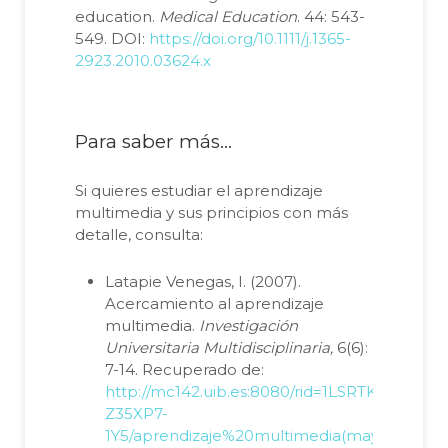
education.
Medical Education
. 44: 543-
549. DOI:
https://doi.org/10.1111/j.1365-
2923.2010.03624.x
Para saber más…
Si quieres estudiar el aprendizaje
multimedia y sus principios con más
detalle, consulta:
Latapie Venegas, I. (2007).
Acercamiento al aprendizaje
multimedia.
Investigación
Universitaria Multidisciplinaria,
6(6):
7-14. Recuperado de:
http://mc142.uib.es:8080/rid=1LSRTKTS2-
Z35XP7-
1Y5/aprendizaje%20multimedia(mayers).pdf