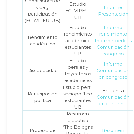
Condiciones de
Estudio
vida y
Informe
ECoVIPEU-
participación
Presentación
UB
(ECoVIPEU-UB)
Estudio
Informe
rendimiento
rendimiento
Rendimiento
académico
Informe perfiles
académico
estudiantes
Comunicación
UB
congreso
Estudio
Informe
perfiles y
Discapacidad
Comunicación
trayectorias
en congreso
académicas
Estudio perfil
Encuesta
Participación
sociopolítico
Comunicación
política
estudiantes
en congreso
UB
Resumen
ejecutivo
“The Bologna
Proceso de
Resumen
Proces. Its