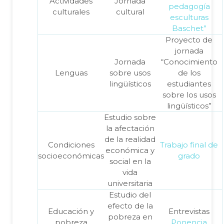
Actividades
Jornada
pedagogía
culturales
cultural
esculturas
Baschet”
Proyecto de
jornada
Jornada
“Conocimiento
Lenguas
sobre usos
de los
lingüísticos
estudiantes
sobre los usos
lingüísticos”
Estudio sobre
la afectación
de la realidad
Condiciones
Trabajo final de
económica y
socioeconómicas
grado
social en la
vida
universitaria
Estudio del
efecto de la
Educación y
Entrevistas
pobreza en
pobreza
Ponencia