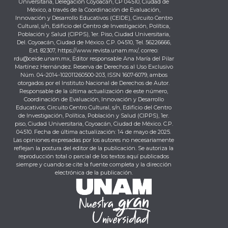
Universitaria, Delegación Coyoacán, CP 04510, Ciudad de
México, a través de la Coordinación de Evaluación,
Innovación y Desarrollo Educativos (CEIDE), Circuito Centro
Cultural, s/n, Edificio del Centro de Investigación, Política,
Población y Salud (CIPPS), 1er. Piso, Ciudad Universitaria,
Del. Coyoacán, Ciudad de México. C.P. 04510, Tel. 56226666,
Ext. 82307, https://www.revista.unam.mx/, correo:
rdu@ceide.unam.mx, Editor responsable Ana María del Pilar
Martínez Hernández. Reserva de Derechos al Uso Exclusivo
Núm. 04-2014-102011260500-203, ISSN 1607-6079, ambos
otorgados por el Instituto Nacional de Derechos de Autor.
Responsable de la última actualización de este número,
Coordinación de Evaluación, Innovación y Desarrollo
Educativos, Circuito Centro Cultural, s/n, Edificio del Centro
de Investigación, Política, Población y Salud (CIPPS), 1er.
piso, Ciudad Universitaria, Coyoacán, Ciudad de México. C.P.
04510. Fecha de última actualización: 14 de mayo de 2025.
Las opiniones expresadas por los autores no necesariamente
reflejan la postura del editor de la publicación. Se autoriza la
reproducción total o parcial de los textos aquí publicados
siempre y cuando se cite la fuente completa y la dirección
electrónica de la publicación.