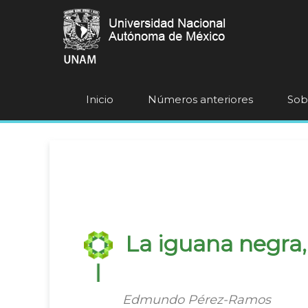
Inicio
Números anteriores
Sobr
La iguana negra
Edmundo Pérez-Ramos