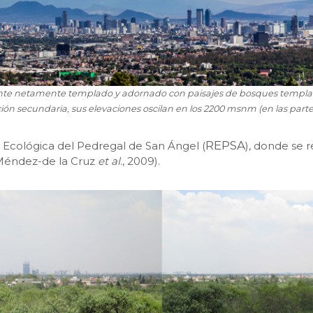
ente netamente templado y adornado con paisajes de bosques templad
ión secundaria, sus elevaciones oscilan en los 2200 msnm (en las partes
REPSA
a Ecológica del Pedregal de San Ángel (
), donde se r
(Méndez-de la Cruz
et al
., 2009).