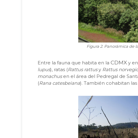
Figura 2. Panorámica de l
CDMX
Entre la fauna que habita en la
y en
lupus
), ratas (
Rattus rattus
y
Rattus norvegi
monachus
en el área del Pedregal de Santa
(
Rana catesbeiana
). También cohabitan las 