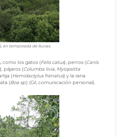
), en temporada de lluvias.
, como los gatos (
Felis catus
), perros (
Canis
), pájaros (
Columba livia
,
Myiopsitta
rtija (
Hemidactylus frenatus
) y la rana
ata (
Boa sp
.) (Gil, comunicación personal).