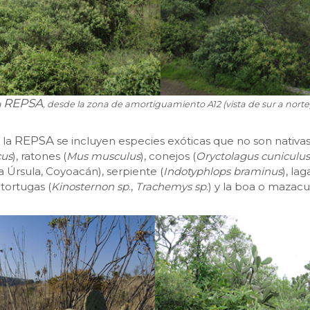
REPSA
a
, desde la zona de amortiguamiento A12 (vista de sur a norte
REPSA
 la
se incluyen especies exóticas que no son nativas
cus
), ratones (
Mus musculus
), conejos (
Oryctolagus cuniculus
 Úrsula, Coyoacán), serpiente (
Indotyphlops braminus
), laga
tortugas (
Kinosternon sp
.,
Trachemys sp
.) y la boa o mazacu