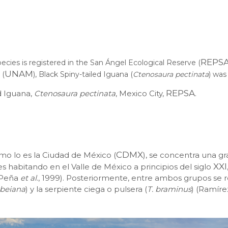
REPS
species is registered in the San Ángel Ecological Reserve (
UNAM
 (
), Black Spiny-tailed Iguana (
Ctenosaura pectinata
) was
REPSA
d Iguana,
Ctenosaura pectinata
, Mexico City,
.
CDMX
mo lo es la Ciudad de México (
), se concentra una gr
XXI
es habitando en el Valle de México a principios del siglo
-Peña
et al
., 1999). Posteriormente, entre ambos grupos se 
sbeiana
) y la serpiente ciega o pulsera (
T. braminus
) (Ramíre