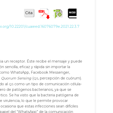
Cita
oi.org/10.22201/cuaieed.16076079e.2021.22.3.7
a un receptor. Éste recibe el mensaje y puede
encilla, eficaz y rápida sin importar la
nes como WhatsApp, Facebook Messenger,
qs
o
Quorum Sensing
(
, percepción de cuórum).
qs
do al
como un tipo de comunicación célula-
úmero de patógenos bacterianos, ya que se
ético. Se ha visto que la bacteria patógena de
 virulencia, lo que le permite provocar
ocasiona que estas infecciones sean difíciles
el papel del “WhatsApp” de la comunicación