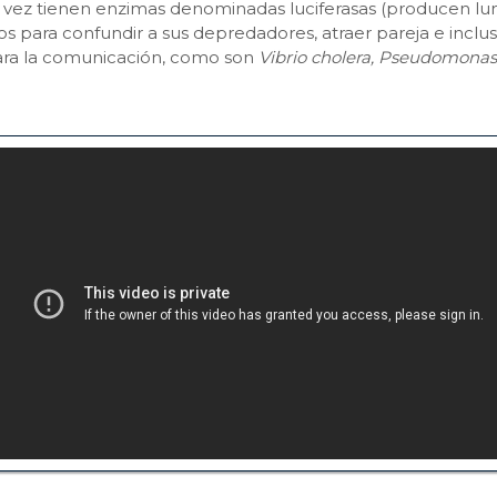
u vez tienen enzimas denominadas luciferasas (producen lumi
os para confundir a sus depredadores, atraer pareja e inc
ara la comunicación, como son
Vibrio cholera, Pseudomonas