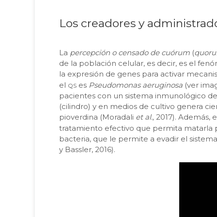
Los creadores y administra
La
percepción o censado de cuórum
(
quoru
de la población celular, es decir, es el 
la expresión de genes para activar mecani
qs
el
es
Pseudomonas aeruginosa
(ver ima
pacientes con un sistema inmunológico de
(cilindro) y en medios de cultivo genera c
pioverdina (Moradali
et al.,
2017). Además, 
tratamiento efectivo que permita matarla 
bacteria, que le permite a evadir el siste
y Bassler, 2016).