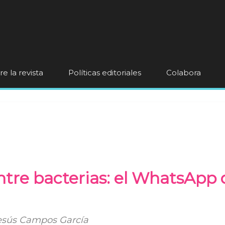
e la revista
Políticas editoriales
Colabora
tre bacterias: el WhatsAp
Jesús Campos García