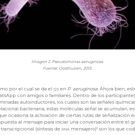
Imagen 2. Pseudomonas aeruginosa.
Fuente: Oosthuizen, 2013.
qs
mo por el cual se da el
en
P. aeruginosa
. Ahora bien, e
tsApp con amigos o familiares. Dentro de los participante
nadas autoinductores, los cuales son las señales químicas
acional bacteriana, estas moléculas señal se acumulan, es de
 ocasiona la activación de ciertas rutas de señalización en 
respuesta al mensaje para iniciar una conversación entre 
rna
 transcripcional (síntesis de
mensajero)
son los que codi
1