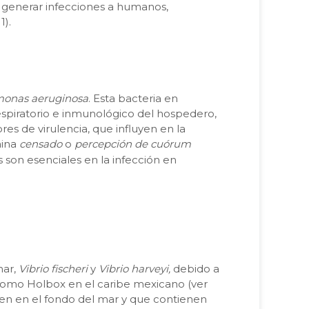
so generar infecciones a humanos,
1).
onas aeruginosa
. Esta bacteria en
respiratorio e inmunológico del hospedero,
es de virulencia, que influyen en la
mina
censado
o
percepción de cuórum
s son esenciales en la infección en
mar,
Vibrio fischeri
y
Vibrio harveyi,
debido a
como Holbox en el caribe mexicano (ver
iven en el fondo del mar y que contienen