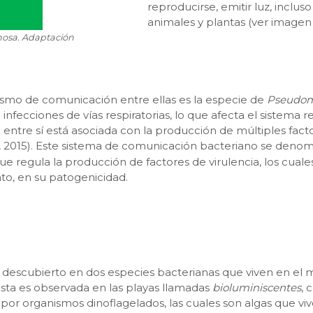
reproducirse, emitir luz, inclu
animales y plantas (ver imagen 
osa. Adaptación
smo de comunicación entre ellas es la especie de
Pseudom
nfecciones de vías respiratorias, lo que afecta el sistema 
entre sí está asociada con la producción de múltiples factor
, 2015). Este sistema de comunicación bacteriano se deno
e regula la producción de factores de virulencia, los cuale
nto, en su patogenicidad.
e descubierto en dos especies bacterianas que viven en el 
sta es observada en las playas llamadas
bioluminiscentes
, 
a por organismos dinoflagelados, las cuales son algas que v