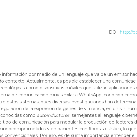
DOI:
http://d
 información por medio de un lenguaje que va de un emisor haci
 contexto. Actualmente, es posible establecer una comunicación s
 tecnológicas como dispositivos móviles que utilizan aplicacio
n sistema de comunicación muy similar a WhatsApp, conocido com
ntre estos sistemas, pues diversas investigaciones han determina
 regulación de la expresión de genes de virulencia, en un sin n
s conocidas como
autoinductores
, semejantes al lenguaje cibern
te tipo de comunicación para modular la producción de factores de
nmunocomprometidos y en pacientes con fibrosis quística, lo que 
icos convencionales. Por ello, es de suma importancia entender 