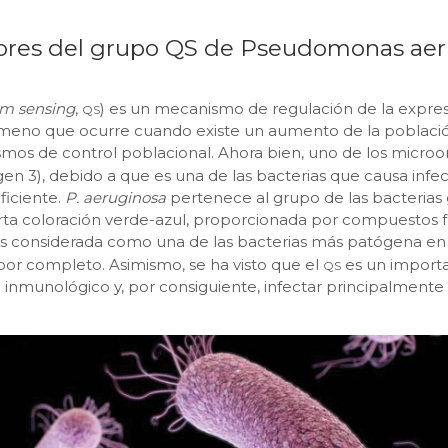
dores del grupo QS de Pseudomonas ae
qs
m sensing
,
) es un mecanismo de regulación de la expres
fenómeno que ocurre cuando existe un aumento de la poblac
smos de control poblacional. Ahora bien, uno de los micro
gen 3), debido a que es una de las bacterias que causa infec
ficiente.
P. aeruginosa
pertenece al grupo de las bacterias 
ierta coloración verde-azul, proporcionada por compuestos f
es considerada como una de las bacterias más patógena en
qs
por completo. Asimismo, se ha visto que el
es un import
ma inmunológico y, por consiguiente, infectar principalmen