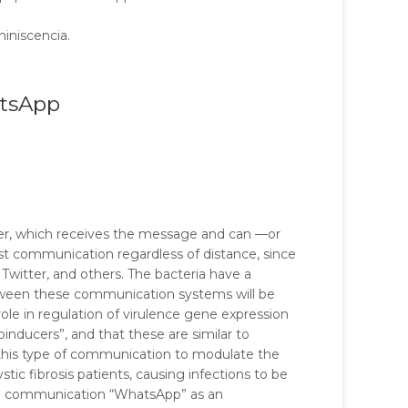
miniscencia.
atsApp
ver, which receives the message and can —or
fast communication regardless of distance, since
Twitter, and others. The bacteria have a
s between these communication systems will be
role in regulation of virulence gene expression
oinducers”, and that these are similar to
this type of communication to modulate the
c fibrosis patients, causing infections to be
erial communication “WhatsApp” as an