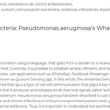
 como mecanismo de control antibacteriano.
 cuórum, comunicación bacteriana, virulencia, infecciones, biolu
teria: Pseudomonas aeruginosa’s Wh
ormation using a language, that goes from a sender to a recei
. Currently, it is possible to establish simple, efficient, and 
evices, use applications such as WhatsApp, Facebook Messenger, 
known as Quorum Sensing (
qs
). In this article, the similaritie
ined that
qs
is a type of cell-cell communication that plays a key 
t that it produces and releases small chemical signals called “aut
bacterium
Pseudomonas aeruginosa
has been described to use 
te and chronic infections in immunocompromised persons and cysti
ntional antibiotics. Thus, it is important to understand the bact