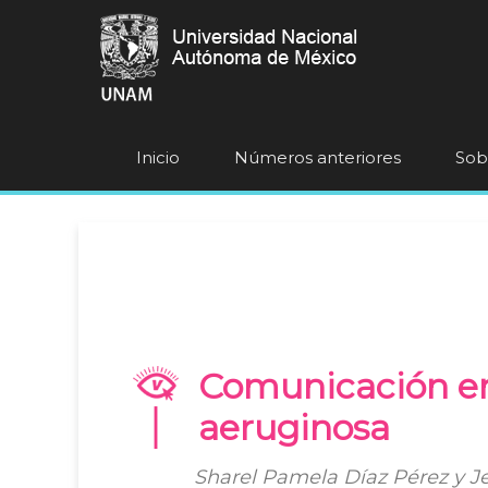
Inicio
Números anteriores
Sobr
Comunicación en
aeruginosa
Sharel Pamela Díaz Pérez y 