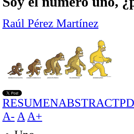
Soy el número uno, ¿
Raúl Pérez Martínez
RESUMEN
ABSTRACT
PD
A-
A
A+