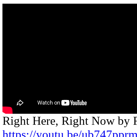
Right Here, Right Now by 
https://youtu.be/ub747ppr