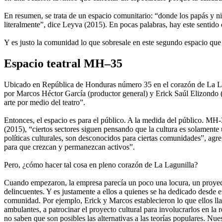
En resumen, se trata de un espacio comunitario: “donde los papás y n
literalmente”, dice Leyva (2015). En pocas palabras, hay este sentid
Y es justo la comunidad lo que sobresale en este segundo espacio que 
Espacio teatral MH–35
Ubicado en República de Honduras número 35 en el corazón de La Lagu
por Marcos Héctor García (productor general) y Erick Saúl Elizondo (pro
arte por medio del teatro”.
Entonces, el espacio es para el público. A la medida del público. MH-
(2015), “ciertos sectores siguen pensando que la cultura es solamente
políticas culturales, son desconocidos para ciertas comunidades”, agr
para que crezcan y permanezcan activos”.
Pero, ¿cómo hacer tal cosa en pleno corazón de La Lagunilla?
Cuando empezaron, la empresa parecía un poco una locura, un proyect
delincuentes. Y es justamente a ellos a quienes se ha dedicado desde e
comunidad. Por ejemplo, Erick y Marcos establecieron lo que ellos ll
ambulantes, a patrocinar el proyecto cultural para involucrarlos en la r
no saben que son posibles las alternativas a las teorías populares. Nue