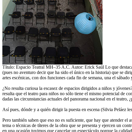
Título: Espacio Teatral MH–35 A.C. Autor: Erick Saúl
Lo que destaca
(pues no aventuro decir que ha sido el único en la historia) que se dir
artes escénicas, con dos funciones cada fin de semana, una el sábado 
¿No resulta curiosa la escasez de espacios dirigidos a niños y jóvene
resulta que el teatro para niños no sólo tiene el mismo potencial de co
dadas las circunstancias actuales del panorama nacional en el teatro, 
Así pues, dónde y a quién dirigir la puesta en escena (Silvia Peláez l
Pero también saben que eso no es suficiente, que hay que atender el as
tema o técnicas de títeres de la obra que se presenta y ejercen un cont
en una ocasión tuvimos que cancelar un espectáculo porque la calida