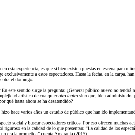
 en esta experiencia, es que si bien existen puestas en escena para niñ
ige exclusivamente a estos espectadores. Hasta la fecha, en la carpa, ha
y otra el domingo.
s? En este sentido surge la pregunta: ¿Generar público nuevo no tendrá 
mplejidad artística de cualquier
otro teatro
sino que, bien administrado,
¿por qué hasta ahora se ha desatendido?
es hizo hace varios años un estudio de público que han ido implementand
pecto social y buscar espectadores críticos. Por eso ofrecen muchas acti
rol riguroso en la calidad de lo que presentan: “La calidad de los espec
d no era la prometida” cuenta Amaranta (2015).