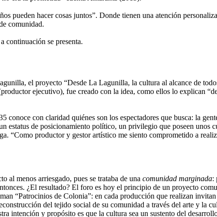
iños pueden hacer cosas juntos”. Donde tienen una atención personaliz
o de comunidad.
a continuación se presenta.
nilla, el proyecto “Desde La Lagunilla, la cultura al alcance de todo
ductor ejecutivo), fue creado con la idea, como ellos lo explican “de ha
35 conoce con claridad quiénes son los espectadores que busca: la gent
 un estatus de posicionamiento político, un privilegio que poseen unos
ega. “Como productor y gestor artístico me siento comprometido a reali
o al menos arriesgado, pues se trataba de una
comunidad marginada
:
ntonces. ¿El resultado? El foro es hoy el principio de un proyecto comu
aman “Patrocinios de Colonia”: en cada producción que realizan invitan 
econstrucción del tejido social de su comunidad a través del arte y la cul
stra intención y propósito es que la cultura sea un sustento del desarrol