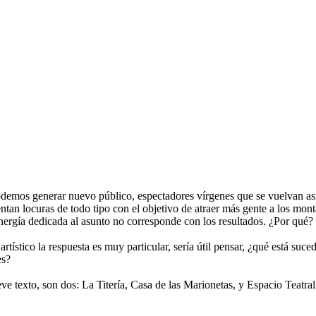
mos generar nuevo público, espectadores vírgenes que se vuelvan asid
ventan locuras de todo tipo con el objetivo de atraer más gente a los mo
energía dedicada al asunto no corresponde con los resultados. ¿Por qué?
rtístico la respuesta es muy particular, sería útil pensar, ¿qué está suc
es?
eve texto, son dos: La Titería, Casa de las Marionetas, y Espacio Teatr