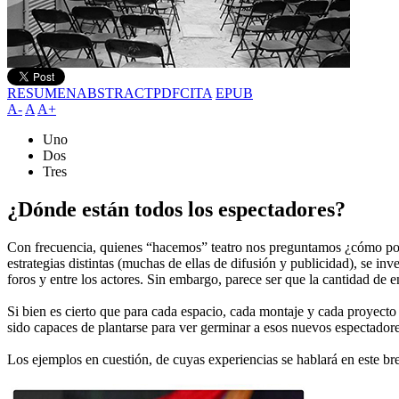
RESUMEN
ABSTRACT
PDF
CITA
EPUB
A-
A
A+
Uno
Dos
Tres
¿Dónde están todos los espectadores?
Con frecuencia, quienes “hacemos” teatro nos preguntamos ¿cómo pode
estrategias distintas (muchas de ellas de difusión y publicidad), se in
foros y entre los actores. Sin embargo, parece ser que la cantidad de 
Si bien es cierto que para cada espacio, cada montaje y cada proyecto a
sido capaces de plantarse para ver germinar a esos nuevos espectador
Los ejemplos en cuestión, de cuyas experiencias se hablará en este br