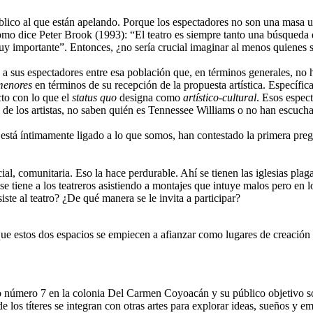
blico al que están apelando. Porque los espectadores no son una masa u
 como dice Peter Brook (1993): “El teatro es siempre tanto una búsqueda
 muy importante”. Entonces, ¿no sería crucial imaginar al menos quienes
 sus espectadores entre esa población que, en términos generales, no h
menores
en términos de su recepción de la propuesta artística. Específica
cto con lo que el
status quo
designa como
artístico-cultural
. Esos espec
 de los artistas, no saben quién es Tennessee Williams o no han escuch
stá íntimamente ligado a lo que somos, han contestado la primera pregun
ial, comunitaria. Eso la hace perdurable. Ahí se tienen las iglesias pla
 tiene a los teatreros asistiendo a montajes que intuye malos pero en 
iste al teatro? ¿De qué manera se le invita a participar?
que estos dos espacios se empiecen a afianzar como lugares de creación
o número 7 en la colonia Del Carmen Coyoacán y su público objetivo son 
os títeres se integran con otras artes para explorar ideas, sueños y em