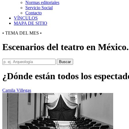
Normas editoriales
Servicio Social
Contacto
VÍNCULOS
MAPA DE SITIO
• TEMA DEL MES •
Escenarios del teatro en México.
Buscar
¿Dónde están todos los espectad
Camila Villegas