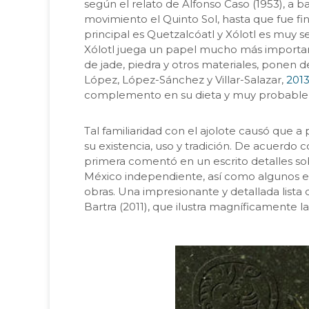
según el relato de Alfonso Caso (1953), a b
movimiento el Quinto Sol, hasta que fue fi
principal es Quetzalcóatl y Xólotl es muy
Xólotl juega un papel mucho más importante
de jade, piedra y otros materiales, ponen d
López, López-Sánchez y Villar-Salazar,
201
complemento en su dieta y muy probable
Tal familiaridad con el ajolote causó que a
su existencia, uso y tradición. De acuerdo
primera comentó en un escrito detalles sobr
México independiente, así como algunos ext
obras. Una impresionante y detallada list
Bartra (2011), que ilustra magníficamente la 