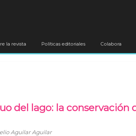
e la revista
Políticas editoriales
Colabora
o del lago: la conservación 
lio Aguilar Aguilar