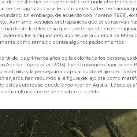
ase de transformaciones pretendía confundir al verdugo y as
nalmente capturado y se le dio muerte. Cabe mencionar que 
 secundario; sin embargo, de acuerdo con Moreno (
1969
), e
. Asimismo, vestigios prehispánicos que se conservan hast
e manifiesto la relevancia que tuvo el ajolote en el imagina
3
); además, los antiguos pobladores de la Cuenca de Méx
mente como remedio contra algunos padecimientos.
 partir de los primeros años de la colonia varios personaje
 con Aguilar-López
et al
. (2013), fue el misionero franciscan
e el mito y la percepción popular sobre el ajolote. Posteri
ranjeros, han recurrido a la figura del ajolote como metáf
a de estos autores se puede encontrar en Aguilar-López
et al
visión cultural que se tiene sobre el ajolote.