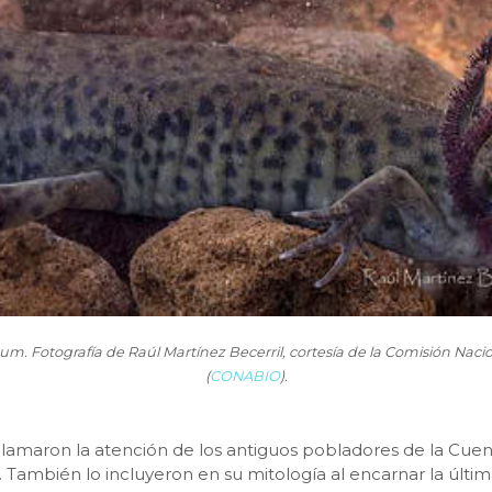
. Fotografía de Raúl Martínez Becerril, cortesía de la Comisión Nacio
(
CONABIO
).
amaron la atención de los antiguos pobladores de la Cuen
”. También lo incluyeron en su mitología al encarnar la últim