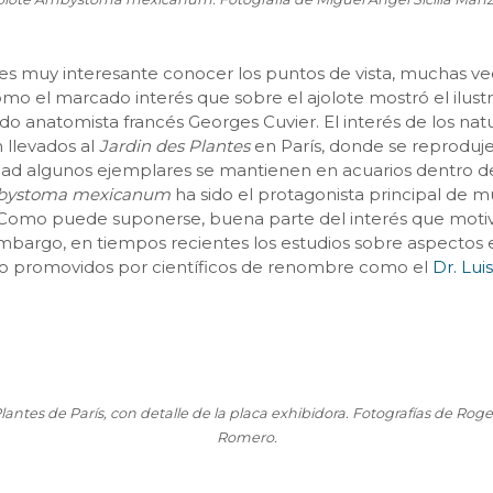
l, es muy interesante conocer los puntos de vista, muchas
como el marcado interés que sobre el ajolote mostró el ilus
 anatomista francés Georges Cuvier. El interés de los natur
 llevados al
Jardin des Plantes
en París, donde se reproduj
idad algunos ejemplares se mantienen en acuarios dentro d
ystoma mexicanum
ha sido el protagonista principal de m
. Como puede suponerse, buena parte del interés que motivó
 embargo, en tiempos recientes los estudios sobre aspectos 
os o promovidos por científicos de renombre como el
Dr. Lu
Plantes de París, con detalle de la placa exhibidora. Fotografías de R
Romero.