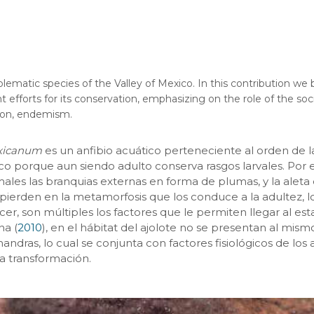
blematic species of the Valley of Mexico. In this contribution we 
t efforts for its conservation, emphasizing on the role of the soc
tion, endemism.
xicanum
es un anfibio acuático perteneciente al orden de la
ico porque aun siendo adulto conserva rasgos larvales. Po
males las branquias externas en forma de plumas, y la aleta
e pierden en la metamorfosis que los conduce a la adultez, l
cer, son múltiples los factores que le permiten llegar al e
na (
2010
), en el hábitat del ajolote no se presentan al mis
dras, lo cual se conjunta con factores fisiológicos de los 
la transformación.