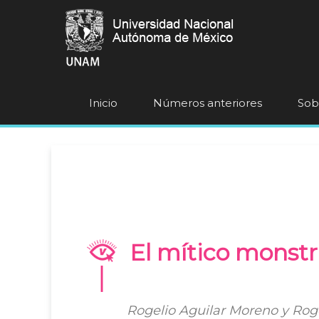
Inicio
Números anteriores
Sobr
El mítico monstru
Rogelio Aguilar Moreno y Roge