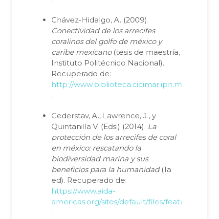
Chávez-Hidalgo, A. (2009).
Conectividad de los arrecifes
coralinos del golfo de méxico y
caribe mexicano
(tesis de maestría,
Instituto Politécnico Nacional).
Recuperado de:
http://www.biblioteca.cicimar.ipn.mx/oacis/Me
.
Cederstav, A., Lawrence, J., y
Quintanilla V. (Eds.) (2014).
La
protección de los arrecifes de coral
en méxico: rescatando la
biodiversidad marina y sus
beneficios para la humanidad
(1a
ed). Recuperado de:
https://www.aida-
americas.org/sites/default/files/featured_pu
.