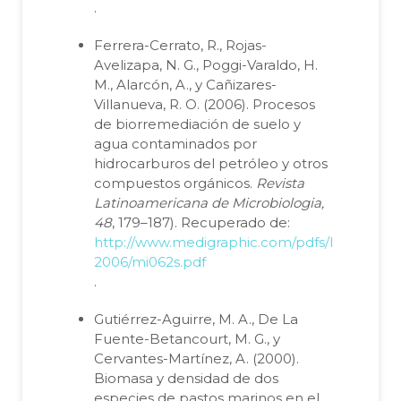
.
Ferrera-Cerrato, R., Rojas-
Avelizapa, N. G., Poggi-Varaldo, H.
M., Alarcón, A., y Cañizares-
Villanueva, R. O. (2006). Procesos
de biorremediación de suelo y
agua contaminados por
hidrocarburos del petróleo y otros
compuestos orgánicos.
Revista
Latinoamericana de Microbiologia,
48
, 179–187). Recuperado de:
http://www.medigraphic.com/pdfs/lamicro/mi
2006/mi062s.pdf
.
Gutiérrez-Aguirre, M. A., De La
Fuente-Betancourt, M. G., y
Cervantes-Martínez, A. (2000).
Biomasa y densidad de dos
especies de pastos marinos en el