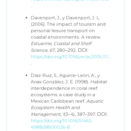
.
Davenport, J., y Davenport, J. L.
(2006). The impact of tourism and
personal leisure transport on
coastal environments : A review.
Estuarine, Coastal and Shelf
DOI
Science, 67
, 280–292.
:
https://doi.org/10.1016/j.ecss.2005.11.026
.
Díaz-Ruiz, S., Aguirre-León, A., y
Arias-González, J. E. (1998). Habitat
interdependence in coral reef
ecosystems: a case study in a
Mexican Caribbean reef.
Aquatic
Ecosystem Health and
DOI
Management, 1
(3–4), 387–397.
:
https://doi.org/10.1016/S1463-
4988(98)00026-8