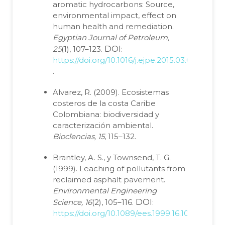
aromatic hydrocarbons: Source,
environmental impact, effect on
human health and remediation.
Egyptian Journal of Petroleum,
DOI
25
(1), 107–123.
:
https://doi.org/10.1016/j.ejpe.2015.03.011
.
Alvarez, R. (2009). Ecosistemas
costeros de la costa Caribe
Colombiana: biodiversidad y
caracterización ambiental.
Biocîencias, 15
, 115–132.
Brantley, A. S., y Townsend, T. G.
(1999). Leaching of pollutants from
reclaimed asphalt pavement.
Environmental Engineering
DOI
Science, 16
(2), 105–116.
:
https://doi.org/10.1089/ees.1999.16.105
.