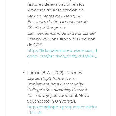
factores de evaluación en los
Procesos de Acreditación en
xiii
México.
Actas de Diseño,
Encuentro Latinoamericano de
ix
Diseño,
Congreso
Latinoamericano de Enseñanza del
Diseño, 25
. Consultado el 17 de abril
de 2019.
https://fido.palermo.edu/servicios_dyc/encue
concursos/archivos_conf_2013/882_57494_9
.
Larson, B. A. (2012).
Campus
Leadership’s Influence in
Implementing a Community
College’s Sustainability Goals: A
Case Study
[tesis doctoral, Nova
Southeastern University].
https://pqdtopen.proquest.com/doc/11708113
FMT=AI