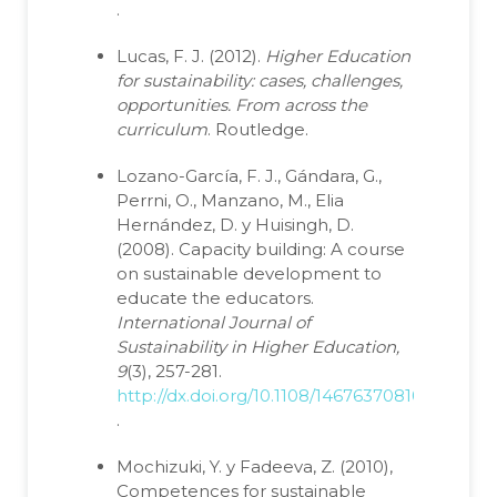
.
Lucas, F. J. (2012).
Higher Education
for sustainability: cases, challenges,
opportunities. From across the
curriculum
. Routledge.
Lozano-García, F. J., Gándara, G.,
Perrni, O., Manzano, M., Elia
Hernández, D. y Huisingh, D.
(2008). Capacity building: A course
on sustainable development to
educate the educators.
International Journal of
Sustainability in Higher Education,
9
(3), 257-281.
http://dx.doi.org/10.1108/14676370810885880
.
Mochizuki, Y. y Fadeeva, Z. (2010),
Competences for sustainable