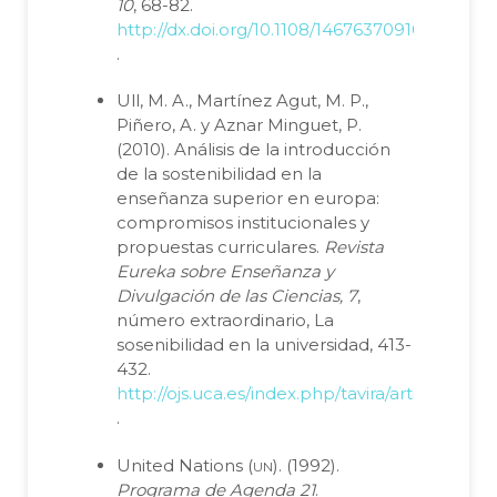
10
, 68-82.
http://dx.doi.org/10.1108/14676370910925262
.
Ull, M. A., Martínez Agut, M. P.,
Piñero, A. y Aznar Minguet, P.
(2010). Análisis de la introducción
de la sostenibilidad en la
enseñanza superior en europa:
compromisos institucionales y
propuestas curriculares.
Revista
Eureka sobre Enseñanza y
Divulgación de las Ciencias, 7
,
número extraordinario, La
sosenibilidad en la universidad, 413-
432.
http://ojs.uca.es/index.php/tavira/article/viewF
.
un
United Nations (
). (1992).
Programa de Agenda 21
.