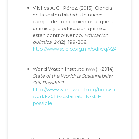
Vilches A, Gil Pérez. (2013). Ciencia
de la sostenibilidad: Un nuevo
campo de conocimientos al que la
química y la educación química
están contribuyendo.
Educación
química, 24
(2), 199-206.
http://www.scielo.org.mx/pdf/eq/v24n2/v24n2
.
wwi
World Watch Institute (
). (2014).
State of the World: Is Sustainability
Still Possible?
http://www.worldwatch.org/bookstore/publica
world-2013-sustainability-still-
possible
.