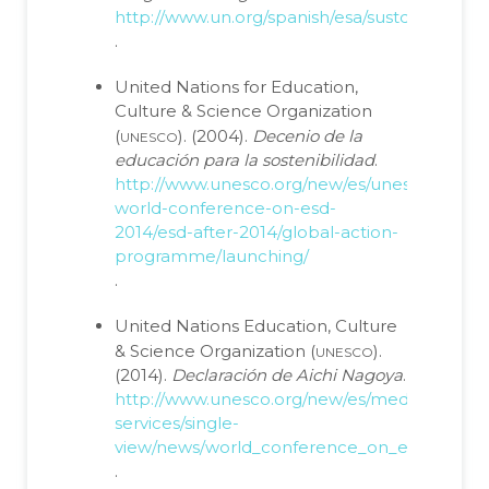
http://www.un.org/spanish/esa/sustdev/agen
.
United Nations for Education,
Culture & Science Organization
unesco
(
). (2004).
Decenio de la
educación para la sostenibilidad
.
http://www.unesco.org/new/es/unesco-
world-conference-on-esd-
2014/esd-after-2014/global-action-
programme/launching/
.
United Nations Education, Culture
unesco
& Science Organization (
).
(2014).
Declaración de Aichi Nagoya
.
http://www.unesco.org/new/es/media-
services/single-
view/news/world_conference_on_education_
.