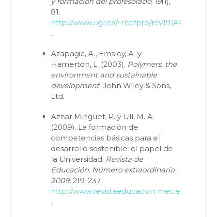
y formación del profesorado, 19
(1),
81.
http://www.ugr.es/~recfpro/rev191ART5.pdf
.
Azapagic, A., Emsley, A. y
Hamerton, L. (2003).
Polymers, the
environment and sustainable
development
. John Wiley & Sons,
Ltd.
Aznar Minguet, P. y Ull, M. A.
(2009). La formación de
competencias básicas para el
desarrollo sostenible: el papel de
la Universidad.
Revista de
Educación. Número extraordinario
2009
, 219-237.
http://www.revistaeducacion.mec.es/inicio.ht
.