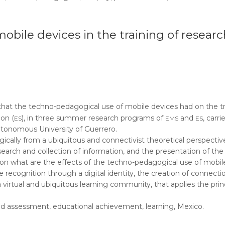
bile devices in the training of researc
s that the techno-pedagogical use of mobile devices had on the t
es
ems
es
on (
), in three summer research programs of
and
, carr
utonomous University of Guerrero.
lly from a ubiquitous and connectivist theoretical perspective f
 search and collection of information, and the presentation of th
ion what are the effects of the techno-pedagogical use of mobile
 recognition through a digital identity, the creation of connecti
 virtual and ubiquitous learning community, that applies the princ
d assessment, educational achievement, learning, Mexico.