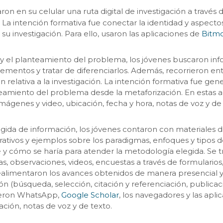
aron en su celular una ruta digital de investigación a través 
 2). La intención formativa fue conectar la identidad y aspect
su investigación. Para ello, usaron las aplicaciones de
Bitmo
io y el planteamiento del problema, los jóvenes buscaron in
 elementos y tratar de diferenciarlos. Además, recorrieron e
relativa a la investigación. La intención formativa fue gene
teamiento del problema desde la metaforización. En estas ac
imágenes y video, ubicación, fecha y hora, notas de voz y de 
ida de información, los jóvenes contaron con materiales di
rativos y ejemplos sobre los paradigmas, enfoques y tipos de 
 qué y cómo se haría para atender la metodología elegida. Se 
s, observaciones, videos, encuestas a través de formulari
limentaron los avances obtenidos de manera presencial y mó
ón (búsqueda, selección, citación y referenciación, publicac
 fueron WhatsApp,
Google Scholar
, los navegadores y las apli
ación, notas de voz y de texto.