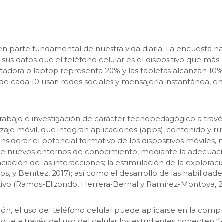
o en parte fundamental de nuestra vida diaria. La encuesta
re sus datos que el teléfono celular es el dispositivo que m
tadora o laptop representa 20% y las tabletas alcanzan 10
8 de cada 10 usan redes sociales y mensajería instantánea, 
rabajo e investigación de carácter tecnopedagógico a través
aje móvil, que integran aplicaciones (apps), contenido y rut
nsiderar el potencial formativo de los dispositivos móviles, 
 de nuevos entornos de conocimiento, mediante la adecuaci
iación de las interacciones; la estimulación de la explorac
egos, y Benítez, 2017); así como el desarrollo de las habili
ivo (Ramos-Elizondo, Herrera-Bernal y Ramírez-Montoya, 2
ción, el uso del teléfono celular puede aplicarse en la com
 que a través del uso del celular los estudiantes conecten “