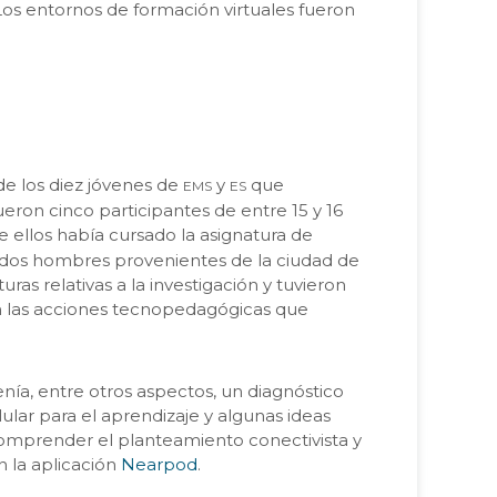
. Los entornos de formación virtuales fueron
ems
es
 de los diez jóvenes de
y
que
ueron cinco participantes de entre 15 y 16
 ellos había cursado la asignatura de
y dos hombres provenientes de la ciudad de
ras relativas a la investigación y tuvieron
n las acciones tecnopedagógicas que
enía, entre otros aspectos, un diagnóstico
lular para el aprendizaje y algunas ideas
 comprender el planteamiento conectivista y
n la aplicación
Nearpod
.