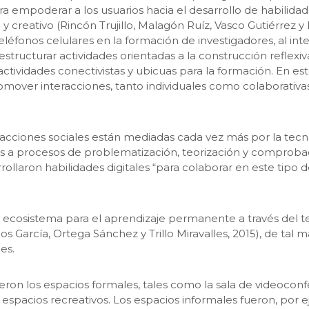
a empoderar a los usuarios hacia el desarrollo de habilidad
y creativo (Rincón Trujillo, Malagón Ruíz, Vasco Gutiérrez y 
onos celulares en la formación de investigadores, al integr
l estructurar actividades orientadas a la construcción reflex
ctividades conectivistas y ubicuas para la formación. En est
promover interacciones, tanto individuales como colaborativ
racciones sociales están mediadas cada vez más por la tecnolog
ivas a procesos de problematización, teorización y comprobac
ollaron habilidades digitales “para colaborar en este tipo d
ecosistema para el aprendizaje permanente a través del telé
ios García, Ortega Sánchez y Trillo Miravalles, 2015), de tal 
es.
ron los espacios formales, tales como la sala de videoconfer
s espacios recreativos. Los espacios informales fueron, por e