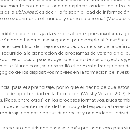
imiento como resultado de explorar las ideas del otro en la
es es la
ubicuidad
, es decir, la “disponibilidad de informaci
ue se experimenta el mundo, y cómo se enseña” (Vázquez-Cano
dible para el país y a la vez desafiante, pues involucra al
ión debe hacerlo investigando; por ejemplo al “enseñar a p
acer científico da mejores resultados que si se da la defin
an recurrido a la generación de programas de verano en el q
ador reconocido para apoyarlo en uno de sus proyectos y, en
En este último caso, se desarrolló el presente trabajo para d
ógico de los dispositivos móviles en la formación de invest
encial para el aprendizaje, por lo que el hecho de que ésto
da de oportunidad en la formación (West y Vosloo, 2013). El
tas, iPads, entre otros) en los procesos formativos, pues tam
 independientemente del tiempo y del espacio a través de e
ndizaje con base en sus diferencias y necesidades individua
lulares van adquiriendo cada vez más protagonismo para sit