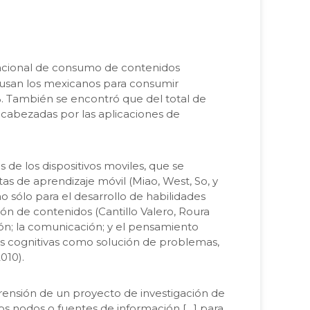
 nacional de consumo de contenidos
ás usan los mexicanos para consumir
%. También se encontró que del total de
encabezadas por las aplicaciones de
 de los dispositivos moviles, que se
as de aprendizaje móvil (Miao, West, So, y
no sólo para el desarrollo de habilidades
ón de contenidos (Cantillo Valero, Roura
ión; la comunicación; y el pensamiento
dades cognitivas como solución de problemas,
010).
prensión de un proyecto de investigación de
los nodos o fuentes de información […] para