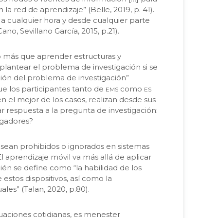
 red de aprendizaje” (Belle, 2019, p. 41).
ón a cualquier hora y desde cualquier parte
, Sevillano García, 2015, p.21).
go más que aprender estructuras y
lantear el problema de investigación si se
ición del problema de investigación”
ems
es
ue los participantes tanto de
como
 el mejor de los casos, realizan desde sus
ar respuesta a la pregunta de investigación:
igadores?
s sean prohibidos o ignorados en sistemas
 aprendizaje móvil va más allá de aplicar
bién se define como “la habilidad de los
stos dispositivos, así como la
les” (Talan, 2020, p.80).
uaciones cotidianas, es menester