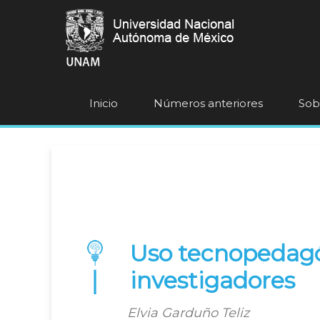
Inicio
Números anteriores
Sobr
Uso tecnopedagóg
investigadores
Elvia Garduño Teliz