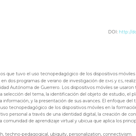
DOI:
http://
fectos que tuvo el uso tecnopedagógico de los dispositivos móvil
ems
es
), en dos programas de verano de investigación de
y
, real
ersidad Autónoma de Guerrero. Los dispositivos móviles se usa
la selección del tema, la identificación del objeto de estudio, el 
 información, y la presentación de sus avances. El enfoque del tr
l uso tecnopedagógico de los dispositivos móviles en la formaci
vo personal a través de una identidad digital, la creación de co
a comunidad de aprendizaje virtual y ubicua que aplica los princ
ch, techno-pedagogical, ubiquity, personalization, connectivism.