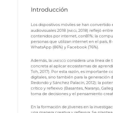
Introducción
Los dispositivos móviles se han convertid
inegi
audiovisuales 2018 (
, 2018) reflejó ent
contenidos por internet, con81%; la compu
personas que utilizan internet en el país, 
WhatsApp (86%) y Facebook (76%).
unesco
Además, la
considera una línea de t
concreta al aplicar ecosistemas de aprendiz
Toh, 2017). Por esta razón, es importante co
digitales, sino también para la generación
Redondo y Sánchez Palacín, 2012); la potenc
crítico y reflexivo (Basantes, Naranjo, Gall
toma de decisiones y el pensamiento creat
En la formación de jóvenes en la investiga
una manera creativa y reflexiva. Se plantea