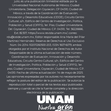
julio, es una publicación trimestral editada por la
Universidad Nacional Autónoma de México, Ciudad
Universitaria, Delegación Coyoacán, CP 04510, Ciudad de
México, a través de la Coordinación de Evaluación,
Innovación y Desarrollo Educativos (CEIDE), Circuito Centro
Cultural, s/n, Edificio del Centro de Investigación, Política,
Población y Salud (CIPPS), 1er. Piso, Ciudad Universitaria,
Del. Coyoacán, Ciudad de México. C.P. 04510, Tel. 56226666,
Ext. 82307, https://www.revista.unam.mx/, correo:
rdu@ceide.unam.mx, Editor responsable Ana María del Pilar
Martínez Hernández. Reserva de Derechos al Uso Exclusivo
Núm. 04-2014-102011260500-203, ISSN 1607-6079, ambos
otorgados por el Instituto Nacional de Derechos de Autor.
Responsable de la última actualización de este número,
Coordinación de Evaluación, Innovación y Desarrollo
Educativos, Circuito Centro Cultural, s/n, Edificio del Centro
de Investigación, Política, Población y Salud (CIPPS), 1er.
piso, Ciudad Universitaria, Coyoacán, Ciudad de México. C.P.
04510. Fecha de última actualización: 14 de mayo de 2025.
Las opiniones expresadas por los autores no necesariamente
reflejan la postura del editor de la publicación. Se autoriza la
reproducción total o parcial de los textos aquí publicados
siempre y cuando se cite la fuente completa y la dirección
electrónica de la publicación.