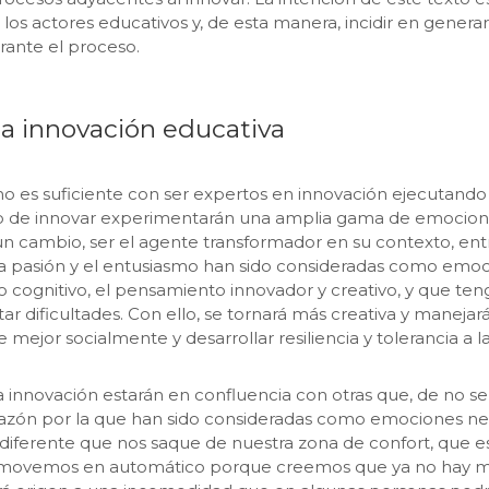
os actores educativos y, de esta manera, incidir en generar
urante el proceso.
a innovación educativa
no es suficiente con ser expertos en innovación ejecutando
uo de innovar experimentarán una amplia gama de emocion
n cambio, ser el agente transformador en su contexto, ent
la pasión y el entusiasmo han sido consideradas como emoci
 cognitivo, el pensamiento innovador y creativo, y que ten
ar dificultades. Con ello, se tornará más creativa y maneja
e mejor socialmente y desarrollar resiliencia y tolerancia a la
la innovación estarán en confluencia con otras que, de no 
, razón por la que han sido consideradas como emociones ne
iferente que nos saque de nuestra zona de confort, que es
movemos en automático porque creemos que ya no hay más