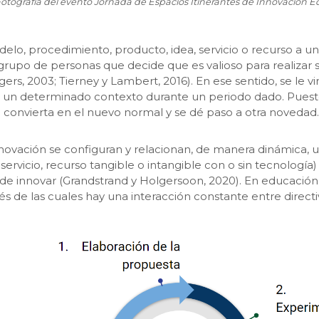
Fotografía del evento Jornada de Espacios Itinerantes de Innovación E
delo, procedimiento, producto, idea, servicio o recurso a 
grupo de personas que decide que es valioso para realizar s
ers, 2003; Tierney y Lambert, 2016). En ese sentido, se le
n un determinado contexto durante un periodo dado. Puesto
 convierta en el nuevo normal y se dé paso a otra novedad.
nnovación se configuran y relacionan, de manera dinámica, 
ervicio, recurso tangible o intangible con o sin tecnología) y
e innovar (Grandstrand y Holgersoon, 2020). En educación, 
és de las cuales hay una interacción constante entre directiv