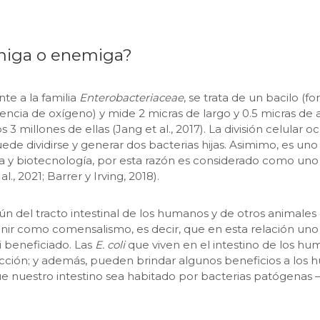
amiga o enemiga?
te a la familia
Enterobacteriaceae
, se trata de un bacilo (f
ncia de oxígeno) y mide 2 micras de largo y 0.5 micras de a
os 3 millones de ellas (Jang et al., 2017). La división celul
ede dividirse y generar dos bacterias hijas. Asimimo, es uno
ía y biotecnología, por esta razón es considerado como un
, 2021; Barrer y Irving, 2018).
del tracto intestinal de los humanos y de otros animales d
ir como comensalismo, es decir, que en esta relación uno 
i beneficiado. Las
E. coli
que viven en el intestino de los h
cción; y además, pueden brindar algunos beneficios a los h
n que nuestro intestino sea habitado por bacterias patóg