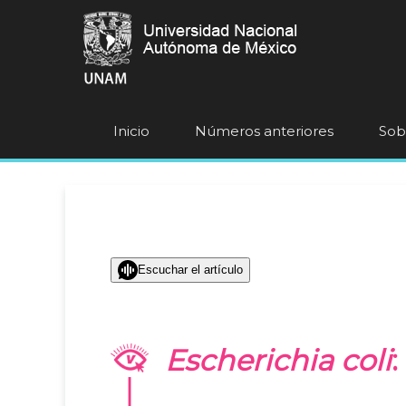
Inicio
Números anteriores
Sobr
Escuchar el artículo
Escherichia coli