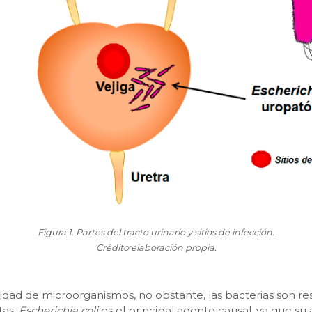
Figura 1. Partes del tracto urinario y sitios de infección.
Crédito:elaboración propia.
dad de microorganismos, no obstante, las bacterias son re
tas,
Escherichia coli
es el principal agente causal, ya que su