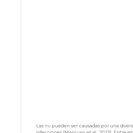
itu
Las
pueden ser causadas por una diversi
infecciones (Mancuso et al., 2023). Entre es