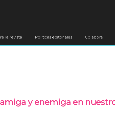
e la revista
Políticas editoriales
Colabora
: amiga y enemiga en nuestr