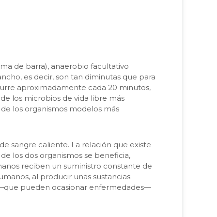
orma de barra), anaerobio facultativo
ncho, es decir, son tan diminutas que para
ar ocurre aproximadamente cada 20 minutos,
 de los microbios de vida libre más
o de los organismos modelos más
e sangre caliente. La relación que existe
de los dos organismos se beneficia,
umanos reciben un suministro constante de
umanos, al producir unas sustancias
enas —que pueden ocasionar enfermedades—