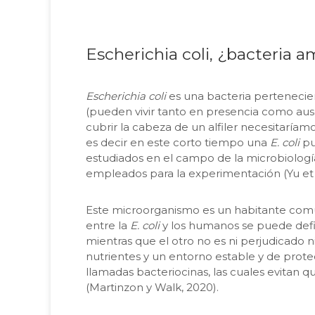
Escherichia coli, ¿bacteria 
Escherichia coli
es una bacteria pertenecien
(pueden vivir tanto en presencia como ause
cubrir la cabeza de un alfiler necesitaríam
es decir en este corto tiempo una
E. coli
pu
estudiados en el campo de la microbiolog
empleados para la experimentación (Yu et al.
Este microorganismo es un habitante común 
entre la
E. coli
y los humanos se puede defin
mientras que el otro no es ni perjudicado n
nutrientes y un entorno estable y de prote
llamadas bacteriocinas, las cuales evita
(Martinzon y Walk, 2020).