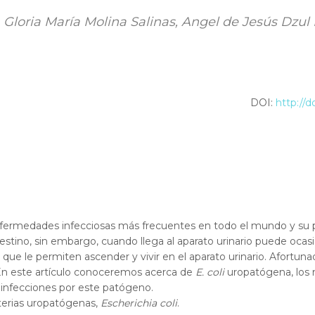
loria María Molina Salinas, Angel de Jesús Dzul 
DOI:
http://d
 enfermedades infecciosas más frecuentes en todo el mundo y su 
stino, sin embargo, cuando llega al aparato urinario puede ocas
que le permiten ascender y vivir en el aparato urinario. Afortu
 En este artículo conoceremos acerca de
E. coli
uropatógena, los 
s infecciones por este patógeno.
cterias uropatógenas,
Escherichia coli
.