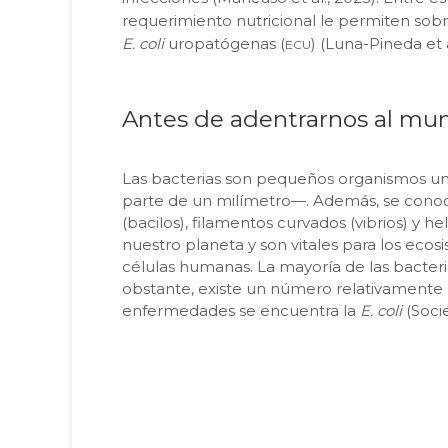
requerimiento nutricional le permiten sobrev
ecu
E. coli
uropatógenas (
) (Luna-Pineda
et 
Antes de adentrarnos al mu
Las bacterias son pequeños organismos un
parte de un milímetro—. Además, se conoce
(bacilos), filamentos curvados (vibrios) y he
nuestro planeta y son vitales para los eco
células humanas. La mayoría de las bacteri
obstante, existe un número relativament
enfermedades se encuentra la
E. coli
(Soci