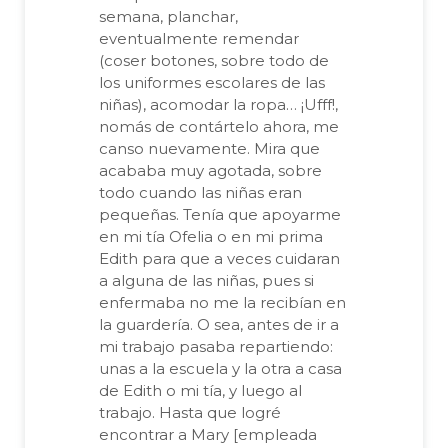
semana, planchar,
eventualmente remendar
(coser botones, sobre todo de
los uniformes escolares de las
niñas), acomodar la ropa… ¡Ufff!,
nomás de contártelo ahora, me
canso nuevamente. Mira que
acababa muy agotada, sobre
todo cuando las niñas eran
pequeñas. Tenía que apoyarme
en mi tía Ofelia o en mi prima
Edith para que a veces cuidaran
a alguna de las niñas, pues si
enfermaba no me la recibían en
la guardería. O sea, antes de ir a
mi trabajo pasaba repartiendo:
unas a la escuela y la otra a casa
de Edith o mi tía, y luego al
trabajo. Hasta que logré
encontrar a Mary [empleada