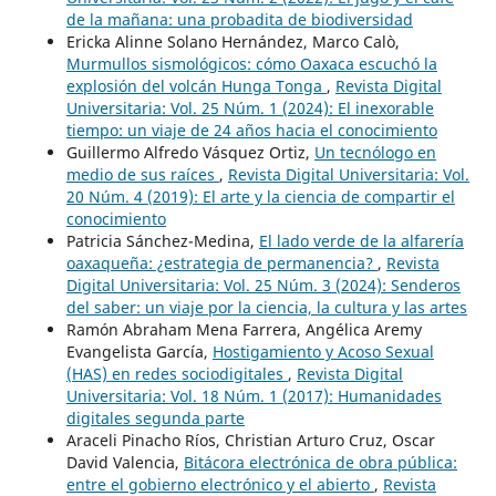
de la mañana: una probadita de biodiversidad
Ericka Alinne Solano Hernández, Marco Calò,
Murmullos sismológicos: cómo Oaxaca escuchó la
explosión del volcán Hunga Tonga
,
Revista Digital
Universitaria: Vol. 25 Núm. 1 (2024): El inexorable
tiempo: un viaje de 24 años hacia el conocimiento
Guillermo Alfredo Vásquez Ortiz,
Un tecnólogo en
medio de sus raíces
,
Revista Digital Universitaria: Vol.
20 Núm. 4 (2019): El arte y la ciencia de compartir el
conocimiento
Patricia Sánchez-Medina,
El lado verde de la alfarería
oaxaqueña: ¿estrategia de permanencia?
,
Revista
Digital Universitaria: Vol. 25 Núm. 3 (2024): Senderos
del saber: un viaje por la ciencia, la cultura y las artes
Ramón Abraham Mena Farrera, Angélica Aremy
Evangelista García,
Hostigamiento y Acoso Sexual
(HAS) en redes sociodigitales
,
Revista Digital
Universitaria: Vol. 18 Núm. 1 (2017): Humanidades
digitales segunda parte
Araceli Pinacho Ríos, Christian Arturo Cruz, Oscar
David Valencia,
Bitácora electrónica de obra pública:
entre el gobierno electrónico y el abierto
,
Revista