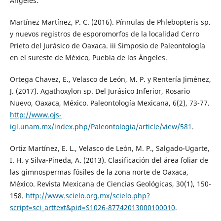
Ángeles.
Martínez Martínez, P. C. (2016). Pínnulas de Phlebopteris sp.
y nuevos registros de esporomorfos de la localidad Cerro
Prieto del Jurásico de Oaxaca. iii Simposio de Paleontología
en el sureste de México, Puebla de los Ángeles.
Ortega Chavez, E., Velasco de León, M. P. y Rentería Jiménez,
J. (2017). Agathoxylon sp. Del Jurásico Inferior, Rosario
Nuevo, Oaxaca, México. Paleontología Mexicana, 6(2), 73-77.
http://www.ojs-
igl.unam.mx/index.php/Paleontologia/article/view/581
.
Ortiz Martínez, E. L., Velasco de León, M. P., Salgado-Ugarte,
I. H. y Silva-Pineda, A. (2013). Clasificación del área foliar de
las gimnospermas fósiles de la zona norte de Oaxaca,
México. Revista Mexicana de Ciencias Geológicas, 30(1), 150-
158.
http://www.scielo.org.mx/scielo.php?
script=sci_arttext&pid=S1026-87742013000100010
.