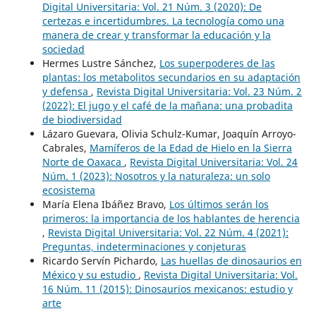
Digital Universitaria: Vol. 21 Núm. 3 (2020): De
certezas e incertidumbres. La tecnología como una
manera de crear y transformar la educación y la
sociedad
Hermes Lustre Sánchez,
Los superpoderes de las
plantas: los metabolitos secundarios en su adaptación
y defensa
,
Revista Digital Universitaria: Vol. 23 Núm. 2
(2022): El jugo y el café de la mañana: una probadita
de biodiversidad
Lázaro Guevara, Olivia Schulz-Kumar, Joaquín Arroyo-
Cabrales,
Mamíferos de la Edad de Hielo en la Sierra
Norte de Oaxaca
,
Revista Digital Universitaria: Vol. 24
Núm. 1 (2023): Nosotros y la naturaleza: un solo
ecosistema
María Elena Ibáñez Bravo,
Los últimos serán los
primeros: la importancia de los hablantes de herencia
,
Revista Digital Universitaria: Vol. 22 Núm. 4 (2021):
Preguntas, indeterminaciones y conjeturas
Ricardo Servín Pichardo,
Las huellas de dinosaurios en
México y su estudio
,
Revista Digital Universitaria: Vol.
16 Núm. 11 (2015): Dinosaurios mexicanos: estudio y
arte