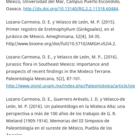
México, Universidad del Mar, Campus Puerto Escondido,
Oaxaca.
http://dx.doi.org/10.13140/RG.2.2.11318.60484
.
Lozano Carmona, D. E. y Velasco de León, M. P. (2015).
Primer registro de Eretmophyllum (Ginkgoales), en el
Jurásico de México. Ameghiniana, 52(4), 34-35.
http//www.bioone.org/doi/full/10.5710/AMGH.v52i4.2.
Lozano Carmona, D. E., y Velasco de León, M. P., (2016).
Jurassic flora in Southeast Mexico: importance and
prospects of recent findings in the Mixteco Terrane.
Paleontología Mexicana, 5(2), 87-101.
http://www.ojsigl.unam.mx/index.php/Paleontologia/article/vi
Lozano Carmona, D. E., Guerrero Arévalo, I. D. y Velasco-de
León, M. P. (2016). Un paleontólogo en la Mixteca Alta; una
perspectiva a más de 100 años de los trabajos de G. R.
Wieland (1909-1914). Memorias del III Simposio de
Paleontología en el sureste de México, Puebla de los