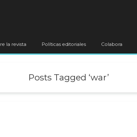
e la revista
Políticas editoriales
Colabora
Posts Tagged ‘war’