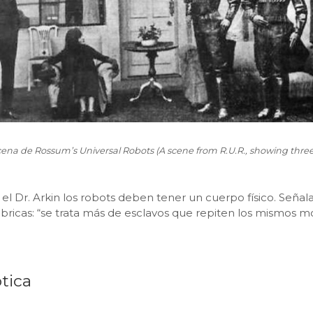
ena de Rossum’s Universal Robots (A scene from R.U.R., showing three 
ra el Dr. Arkin los robots deben tener un cuerpo físico. Señ
ábricas: “se trata más de esclavos que repiten los mismos m
ótica