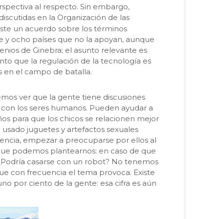
rspectiva al respecto. Sin embargo,
discutidas en la Organización de las
iste un acuerdo sobre los términos
ete y ocho países que no la apoyan, aunque
enios de Ginebra; el asunto relevante es
anto que la regulación de la tecnología es
s en el campo de batalla.
emos ver que la gente tiene discusiones
as con los seres humanos. Pueden ayudar a
ños para que los chicos se relacionen mejor
 usado juguetes y artefactos sexuales
agencia, empezar a preocuparse por ellos al
 que podemos plantearnos: en caso de que
d? ¿Podría casarse con un robot? No tenemos
ue con frecuencia el tema provoca. Existe
no por ciento de la gente: esa cifra es aún