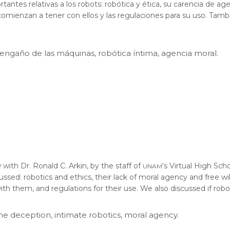
antes relativas a los robots: robótica y ética, su carencia de age
comienzan a tener con ellos y las regulaciones para su uso. Tamb
 engaño de las máquinas, robótica íntima, agencia moral.
unam
with Dr. Ronald C. Arkin, by the staff of
‘s Virtual High Sc
sed: robotics and ethics, their lack of moral agency and free will
h them, and regulations for their use. We also discussed if robo
ne deception, intimate robotics, moral agency.