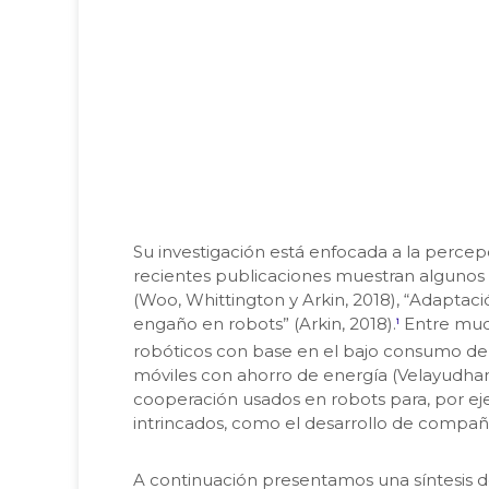
Su investigación está enfocada a la percep
recientes publicaciones muestran algunos d
(Woo, Whittington y Arkin, 2018), “Adaptació
engaño en robots” (Arkin, 2018).
Entre much
1
robóticos con base en el bajo consumo de e
móviles con ahorro de energía (Velayudhan
cooperación usados en robots para, por ej
intrincados, como el desarrollo de compañer
A continuación presentamos una síntesis de