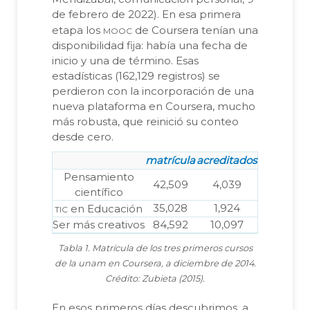
de febrero de 2022). En esa primera
mooc
etapa los
de Coursera tenían una
disponibilidad fija: había una fecha de
inicio y una de término. Esas
estadísticas (162,129 registros) se
perdieron con la incorporación de una
nueva plataforma en Coursera, mucho
más robusta, que reinició su conteo
desde cero.
matrícula
acreditados
Pensamiento
42,509
4,039
científico
tic
35,028
1,924
en Educación
Ser más creativos
84,592
10,097
Tabla 1. Matrícula de los tres primeros cursos
de la unam en Coursera, a diciembre de 2014.
Crédito: Zubieta (2015).
En esos primeros días descubrimos, a