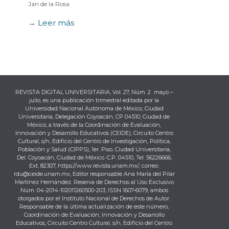
Jan de la Rosa
→
Leer más
REVISTA DIGITAL UNIVERSITARIA, Vol. 27, Núm. 2 mayo –
julio, es una publicación trimestral editada por la
Universidad Nacional Autónoma de México, Ciudad
Universitaria, Delegación Coyoacán, CP 04510, Ciudad de
México, a través de la Coordinación de Evaluación,
Innovación y Desarrollo Educativos (CEIDE), Circuito Centro
Cultural, s/n, Edificio del Centro de Investigación, Política,
Población y Salud (CIPPS), 1er. Piso, Ciudad Universitaria,
Del. Coyoacán, Ciudad de México. C.P. 04510, Tel. 56226666,
Ext. 82307, https://www.revista.unam.mx/, correo:
rdu@ceide.unam.mx, Editor responsable Ana María del Pilar
Martínez Hernández. Reserva de Derechos al Uso Exclusivo
Núm. 04-2014-102011260500-203, ISSN 1607-6079, ambos
otorgados por el Instituto Nacional de Derechos de Autor.
Responsable de la última actualización de este número,
Coordinación de Evaluación, Innovación y Desarrollo
Educativos, Circuito Centro Cultural, s/n, Edificio del Centro