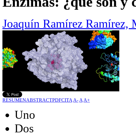
Enzimas: ¿qué son y
Joaquín Ramírez Ramírez, 
RESUMEN
ABSTRACT
PDF
CITA
A-
A
A+
Uno
Dos