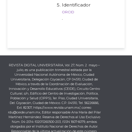
Identificador
orcid
.
REVISTA DIGITAL UNIVERSITARIA, Vol. 27, Núm. 2 mayo –
julio, es una publicación trimestral editada por la
Universidad Nacional Autónoma de México, Ciudad
Universitaria, Delegación Coyoacán, CP 04510, Ciudad de
México, a través de la Coordinación de Evaluación,
Innovación y Desarrollo Educativos (CEIDE), Circuito Centro
Cultural, s/n, Edificio del Centro de Investigación, Política,
Población y Salud (CIPPS), 1er. Piso, Ciudad Universitaria,
Del. Coyoacán, Ciudad de México. C.P. 04510, Tel. 56226666,
Ext. 82307, https://www.revista.unam.mx/, correo:
rdu@ceide.unam.mx, Editor responsable Ana María del Pilar
Martínez Hernández. Reserva de Derechos al Uso Exclusivo
Núm. 04-2014-102011260500-203, ISSN 1607-6079, ambos
otorgados por el Instituto Nacional de Derechos de Autor.
Responsable de la última actualización de este número,