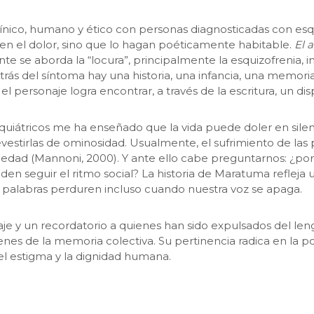
clínico, humano y ético con personas diagnosticadas con esq
icen el dolor, sino que lo hagan poéticamente habitable.
El 
se aborda la “locura”, principalmente la esquizofrenia, in
rás del síntoma hay una historia, una infancia, una memori
l personaje logra encontrar, a través de la escritura, un dis
quiátricos me ha enseñado que la vida puede doler en silen
evestirlas de ominosidad. Usualmente, el sufrimiento de las
ciedad (Mannoni, 2000). Y ante ello cabe preguntarnos: ¿po
seguir el ritmo social? La historia de Maratuma refleja un
palabras perduren incluso cuando nuestra voz se apaga.
je y un recordatorio a quienes han sido expulsados del leng
enes de la memoria colectiva. Su pertinencia radica en la po
 el estigma y la dignidad humana.