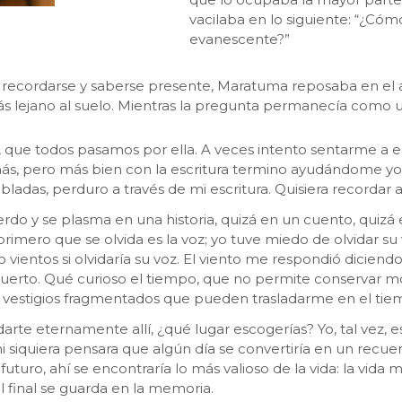
vacilaba en lo siguiente: “¿Có
evanescente?”
a recordarse y saberse presente, Maratuma reposaba en el a
ás lejano al suelo. Mientras la pregunta permanecía como un
 que todos pasamos por ella. A veces intento sentarme a esc
ás, pero más bien con la escritura termino ayudándome yo
bladas, perduro a través de mi escritura. Quisiera recorda
rdo y se plasma en una historia, quizá en un cuento, quizá 
rimero que se olvida es la voz; yo tuve miedo de olvidar su
 vientos si olvidaría su voz. El viento me respondió diciendo
uerto. Qué curioso el tiempo, que no permite conservar mo
e vestigios fragmentados que pueden trasladarme en el tie
arte eternamente allí, ¿qué lugar escogerías? Yo, tal vez, 
i siquiera pensara que algún día se convertiría en un recue
turo, ahí se encontraría lo más valioso de la vida: la vida 
al final se guarda en la memoria.