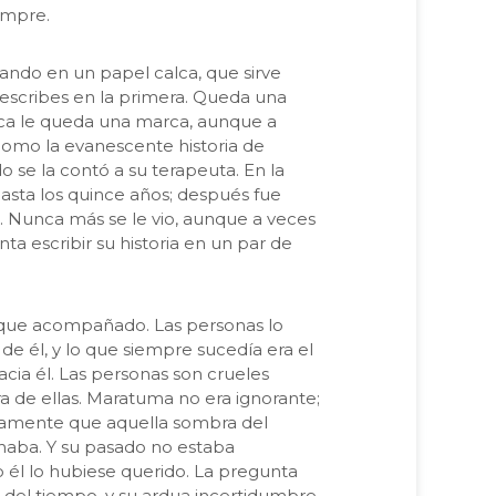
empre.
jando en un papel calca, que sirve
 escribes en la primera. Queda una
alca le queda una marca, aunque a
s como la evanescente historia de
se la contó a su terapeuta. En la
asta los quince años; después fue
e. Nunca más se le vio, aunque a veces
ta escribir su historia en un par de
 que acompañado. Las personas lo
de él, y lo que siempre sucedía era el
acia él. Las personas son crueles
a de ellas. Maratuma no era ignorante;
ctamente que aquella sombra del
aba. Y su pasado no estaba
l lo hubiese querido. La pregunta
del tiempo, y su ardua incertidumbre,