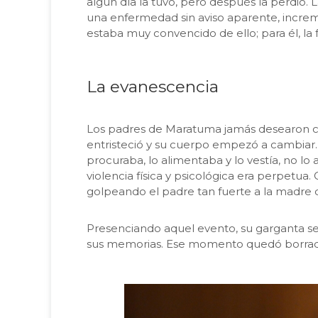
algún día la tuvo, pero después la perdió. 
una enfermedad sin aviso aparente, incr
estaba muy convencido de ello; para él, la 
La evanescencia
Los padres de Maratuma jamás desearon co
entristeció y su cuerpo empezó a cambiar
procuraba, lo alimentaba y lo vestía, no 
violencia física y psicológica era perpetu
golpeando el padre tan fuerte a la madre q
Presenciando aquel evento, su garganta se 
sus memorias. Ese momento quedó borrado d