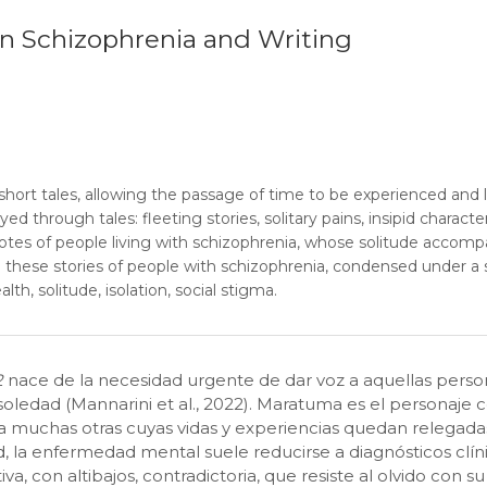
n Schizophrenia and Writing
 short tales, allowing the passage of time to be experienced and
d through tales: fleeting stories, solitary pains, insipid characte
dotes of people living with schizophrenia, whose solitude acco
 these stories of people with schizophrenia, condensed under a
lth, solitude, isolation, social stigma.
2
nace de la necesidad urgente de dar voz a aquellas pers
oledad (Mannarini et al., 2022). Maratuma es el personaje ce
a muchas otras cuyas vidas y experiencias quedan relegadas 
d, la enfermedad mental suele reducirse a diagnósticos clín
iva, con altibajos, contradictoria, que resiste al olvido con su