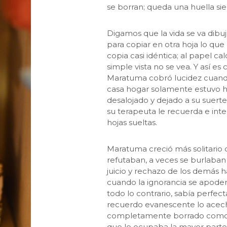
se borran; queda una huella si
Digamos que la vida se va dibu
para copiar en otra hoja lo que
copia casi idéntica; al papel c
simple vista no se vea. Y así e
Maratuma cobró lucidez cuando 
casa hogar solamente estuvo h
desalojado y dejado a su suert
su terapeuta le recuerda e inten
hojas sueltas.
Maratuma creció más solitario
refutaban, a veces se burlaban 
juicio y rechazo de los demás h
cuando la ignorancia se apoder
todo lo contrario, sabía perfe
recuerdo evanescente lo acech
completamente borrado como é
que lo ocupaba la mayor parte 