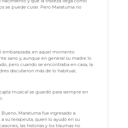
l nacimiento y que la tristeza llega como
os se puede curar. Pero Maratuma no
uedó embarazada; en aquel momento
te sano y, aunque en general su madre lo
ado, pero cuando se encontraba en casa, la
res discutieron más de lo habitual,
 cajita musical se guardó para siempre en
o.
. Bueno, Maratuma fue ingresado a
a su terapeuta, quien lo ayudó en su
siones, las historias y los traumas no