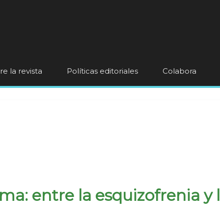
e la revista
Políticas editoriales
Colabora
a: entre la esquizofrenia y l