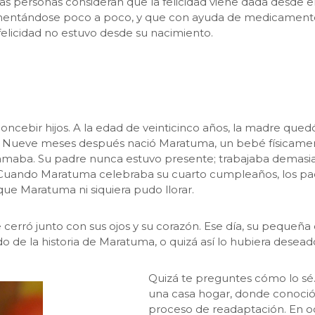
Las personas consideran que la felicidad viene dada desde e
ementándose poco a poco, y que con ayuda de medicament
felicidad no estuvo desde su nacimiento.
ncebir hijos. A la edad de veinticinco años, la madre q
. Nueve meses después nació Maratuma, un bebé físicamen
lo amaba. Su padre nunca estuvo presente; trabajaba demasi
a. Cuando Maratuma celebraba su cuarto cumpleaños, los pad
ue Maratuma ni siquiera pudo llorar.
cerró junto con sus ojos y su corazón. Ese día, su pequeña
e la historia de Maratuma, o quizá así lo hubiera desead
Quizá te preguntes cómo lo sé
una casa hogar, donde conoció 
proceso de readaptación. En oca