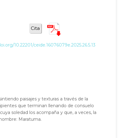
Cita
doi.org/10.22201/ceide.16076079e.2025.26.5.13
intiendo paisajes y texturas a través de la
insipientes que terminan llenando de consuelo
 cuya soledad los acompaña y que, a veces, la
 nombre: Maratuma.