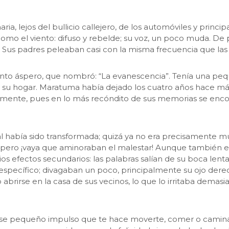
ia, lejos del bullicio callejero, de los automóviles y princ
 como el viento: difuso y rebelde; su voz, un poco muda. D
. Sus padres peleaban casi con la misma frecuencia que las 
nto áspero, que nombró: “La evanescencia”. Tenía una peq
 de su hogar. Maratuma había dejado los cuatro años hace má
emente, pues en lo más recóndito de sus memorias se enco
 había sido transformada; quizá ya no era precisamente mús
ero ¡vaya que aminoraban el malestar! Aunque también el l
rios efectos secundarios: las palabras salían de su boca lenta
specífico; divagaban un poco, principalmente su ojo derec
 abrirse en la casa de sus vecinos, lo que lo irritaba demasi
e pequeño impulso que te hace moverte, comer o caminar, 