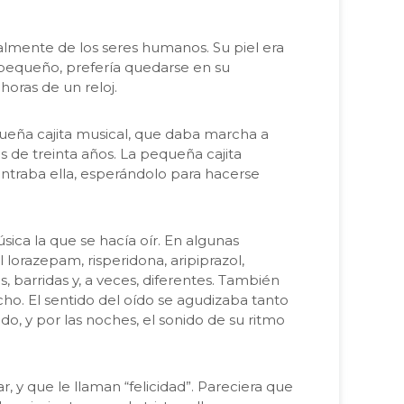
ipalmente de los seres humanos. Su piel era
e pequeño, prefería quedarse en su
horas de un reloj.
ueña cajita musical, que daba marcha a
s de treinta años. La pequeña cajita
ntraba ella, esperándolo para hacerse
ica la que se hacía oír. En algunas
orazepam, risperidona, aripiprazol,
s, barridas y, a veces, diferentes. También
ho. El sentido del oído se agudizaba tanto
ado, y por las noches, el sonido de su ritmo
y que le llaman “felicidad”. Pareciera que