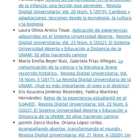
de la infancia: una lección que aprender
,
Revista
Digital Universitaria: Vol. 20 Núm. 5 (2019): Cambios y
adaptaciones: lecciones desde la tecnología, la cultura
y la biología
Laura Olivia Arvizu Tovar,
Aplicación de experiencias
adquiridas en el Sistema Universidad Abierta
,
Revista
Digital Universitaria: Vol. 23 Núm. 6 (2022): El Sistema
Universidad Abierta y Educación a Distancia de la
UNAM: 50 años haciendo camino
María Emilia Beyer Ruiz, Gabriela Frías Villegas,
La
comunicación de la ciencia y la literatura: breve
recorrido histórico
,
Revista Digital Universitaria: Vol.
18 Núm. 5 (2017): La Revista Digital Universitaria de la
UNAM: ¿Qué es más importante, el viaje o el destino?
Iris Azucena Jiménez Resendez, Yadira Martínez
Hernández,
Retos de la experiencia estudiantil en el
SUAyED
,
Revista Digital Universitaria: Vol. 23 Núm. 6
(2022): El Sistema Universidad Abierta y Educación a
Distancia de la UNAM: 50 años haciendo camino
Jazmín Zarco Iturbe, Oriana López Uribe,
Acompañando abortos, transformando el mundo
,
Revista Digital Universitaria: Vol. 21 Núm. 4 (2020): Un