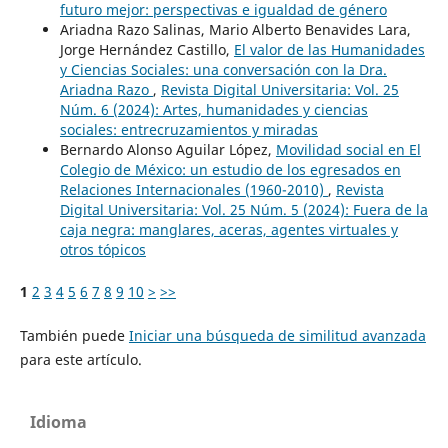
futuro mejor: perspectivas e igualdad de género
Ariadna Razo Salinas, Mario Alberto Benavides Lara,
Jorge Hernández Castillo,
El valor de las Humanidades
y Ciencias Sociales: una conversación con la Dra.
Ariadna Razo
,
Revista Digital Universitaria: Vol. 25
Núm. 6 (2024): Artes, humanidades y ciencias
sociales: entrecruzamientos y miradas
Bernardo Alonso Aguilar López,
Movilidad social en El
Colegio de México: un estudio de los egresados en
Relaciones Internacionales (1960-2010)
,
Revista
Digital Universitaria: Vol. 25 Núm. 5 (2024): Fuera de la
caja negra: manglares, aceras, agentes virtuales y
otros tópicos
1
2
3
4
5
6
7
8
9
10
>
>>
También puede
Iniciar una búsqueda de similitud avanzada
para este artículo.
Idioma