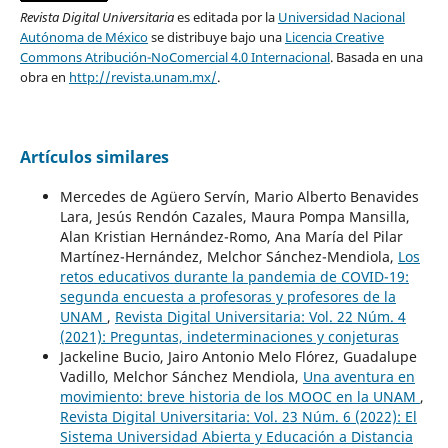
Revista Digital Universitaria
es editada por la
Universidad Nacional
Autónoma de México
se distribuye bajo una
Licencia Creative
Commons Atribución-NoComercial 4.0 Internacional
. Basada en una
obra en
http://revista.unam.mx/
.
Artículos similares
Mercedes de Agüero Servín, Mario Alberto Benavides
Lara, Jesús Rendón Cazales, Maura Pompa Mansilla,
Alan Kristian Hernández-Romo, Ana María del Pilar
Martínez-Hernández, Melchor Sánchez-Mendiola,
Los
retos educativos durante la pandemia de COVID-19:
segunda encuesta a profesoras y profesores de la
UNAM
,
Revista Digital Universitaria: Vol. 22 Núm. 4
(2021): Preguntas, indeterminaciones y conjeturas
Jackeline Bucio, Jairo Antonio Melo Flórez, Guadalupe
Vadillo, Melchor Sánchez Mendiola,
Una aventura en
movimiento: breve historia de los MOOC en la UNAM
,
Revista Digital Universitaria: Vol. 23 Núm. 6 (2022): El
Sistema Universidad Abierta y Educación a Distancia