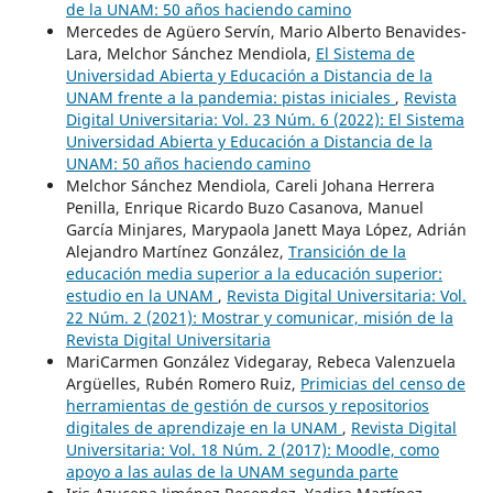
de la UNAM: 50 años haciendo camino
Mercedes de Agüero Servín, Mario Alberto Benavides-
Lara, Melchor Sánchez Mendiola,
El Sistema de
Universidad Abierta y Educación a Distancia de la
UNAM frente a la pandemia: pistas iniciales
,
Revista
Digital Universitaria: Vol. 23 Núm. 6 (2022): El Sistema
Universidad Abierta y Educación a Distancia de la
UNAM: 50 años haciendo camino
Melchor Sánchez Mendiola, Careli Johana Herrera
Penilla, Enrique Ricardo Buzo Casanova, Manuel
García Minjares, Marypaola Janett Maya López, Adrián
Alejandro Martínez González,
Transición de la
educación media superior a la educación superior:
estudio en la UNAM
,
Revista Digital Universitaria: Vol.
22 Núm. 2 (2021): Mostrar y comunicar, misión de la
Revista Digital Universitaria
MariCarmen González Videgaray, Rebeca Valenzuela
Argüelles, Rubén Romero Ruiz,
Primicias del censo de
herramientas de gestión de cursos y repositorios
digitales de aprendizaje en la UNAM
,
Revista Digital
Universitaria: Vol. 18 Núm. 2 (2017): Moodle, como
apoyo a las aulas de la UNAM segunda parte