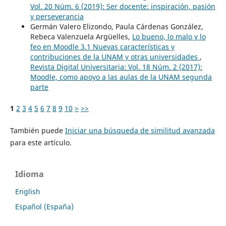
Vol. 20 Núm. 6 (2019): Ser docente: inspiración, pasión
y perseverancia
Germán Valero Elizondo, Paula Cárdenas González,
Rebeca Valenzuela Argüelles,
Lo bueno, lo malo y lo
feo en Moodle 3.1 Nuevas características y
contribuciones de la UNAM y otras universidades
,
Revista Digital Universitaria: Vol. 18 Núm. 2 (2017):
Moodle, como apoyo a las aulas de la UNAM segunda
parte
1
2
3
4
5
6
7
8
9
10
>
>>
También puede
Iniciar una búsqueda de similitud avanzada
para este artículo.
Idioma
English
Español (España)